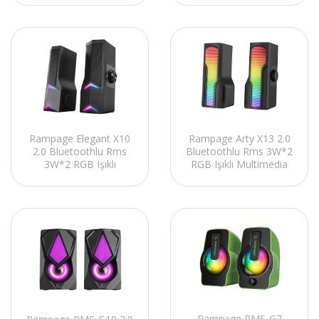
Speaker
Speaker
Rampage Elegant X10
Rampage Arty X13 2.0
2.0 Bluetoothlu Rms
Bluetoothlu Rms 3W*2
3W*2 RGB Işıklı
RGB Işıklı Multimedia
Multimedia Usb 5V
Usb 5V 45dB Gaming
45dB Gaming Oyuncu
Oyuncu Speaker
Speaker
Rampage RMS-G7