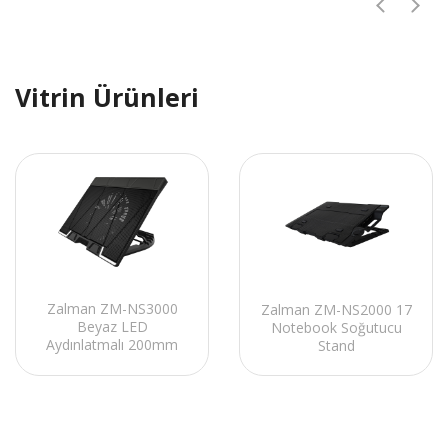
Vitrin Ürünleri
Zalman ZM-NS3000
Zalman ZM-NS2000 17
Beyaz LED
Notebook Soğutucu
Aydınlatmalı 200mm
Stand
Fan 17 Notebook
Soğutucu Stand