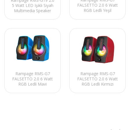
Rampage RMS-G19 2.0
FALSETTO 2.0 6 Watt
5 Watt LED Işıklı Siyah
RGB Ledli Yeşil
Multimedia Speaker
Multimedia Gaming
USB Speaker
Rampage RMS-G7
Rampage RMS-G7
FALSETTO 2.0 6 Watt
FALSETTO 2.0 6 Watt
RGB Ledli Mavi
RGB Ledli Kırmızı
Multimedia Gaming
Multimedia Gaming
USB Speaker
USB Speaker