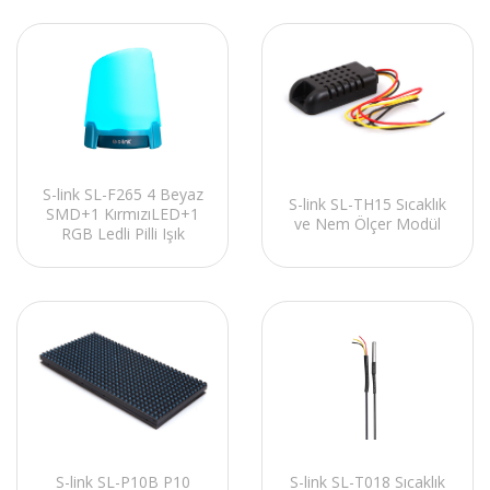
S-link SL-F265 4 Beyaz
S-link SL-TH15 Sıcaklık
SMD+1 KırmızıLED+1
ve Nem Ölçer Modül
RGB Ledli Pilli Işık
Modlu Dekoratif Fener
S-link SL-P10B P10
S-link SL-T018 Sıcaklık