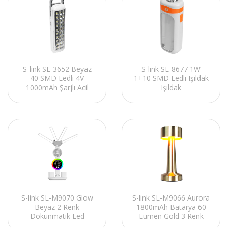
S-link SL-3652 Beyaz
S-link SL-8677 1W
40 SMD Ledli 4V
1+10 SMD Ledli Işıldak
1000mAh Şarjlı Acil
Işıldak
Durum Işıldağı
S-link SL-M9070 Glow
S-link SL-M9066 Aurora
Beyaz 2 Renk
1800mAh Batarya 60
Dokunmatik Led
Lümen Gold 3 Renk
Lamba Saat, Fan,
Işıklı Dokunmatik