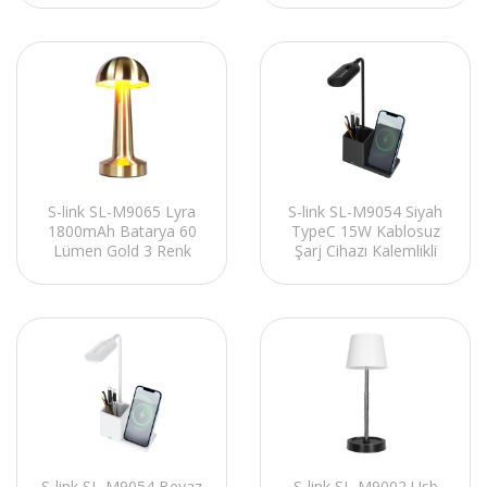
Alarm, Derece
Dekoratif Masa
Kalemlikli Masa
Lambası
Lambası
S-link SL-M9065 Lyra
S-link SL-M9054 Siyah
1800mAh Batarya 60
TypeC 15W Kablosuz
Lümen Gold 3 Renk
Şarj Cihazı Kalemlikli
Işıklı Dokunmatik
Masa Lambası
Dekoratif Masa
Lambası
S-link SL-M9054 Beyaz
S-link SL-M9002 Usb