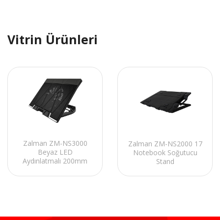
Vitrin Ürünleri
Zalman ZM-NS3000
Zalman ZM-NS2000 17
Beyaz LED
Notebook Soğutucu
Aydınlatmalı 200mm
Stand
Fan 17 Notebook
Soğutucu Stand