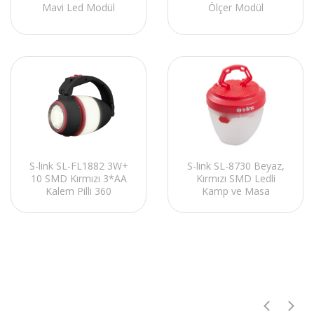
Mavi Led Modül
Ölçer Modül
S-link SL-FL1882 3W+
S-link SL-8730 Beyaz,
10 SMD Kırmızı 3*AA
Kırmızı SMD Ledli
Kalem Pilli 360
Kamp ve Masa
Döngülü Çok Işlevli
Lambası 1.5V AA Pilli
Masa Lambası