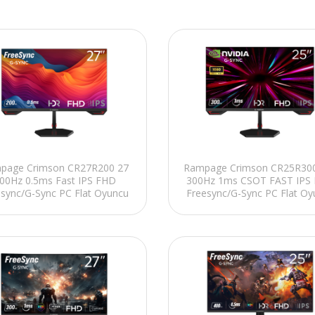
page Crimson CR27R200 27
Rampage Crimson CR25R30
00Hz 0.5ms Fast IPS FHD
300Hz 1ms CSOT FAST IPS
esync/G-Sync PC Flat Oyuncu
Freesync/G-Sync PC Flat Oy
Monitörü
Monitörü