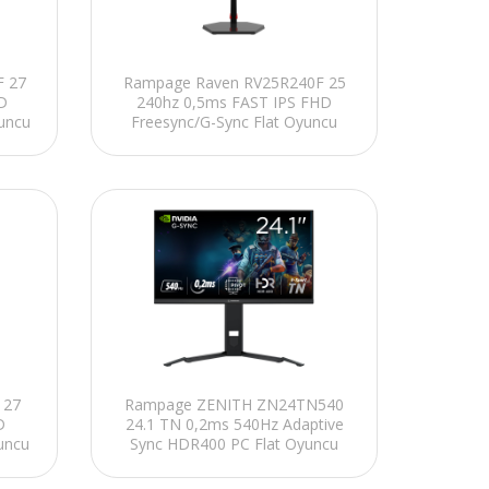
F 27
Rampage Raven RV25R240F 25
D
240hz 0,5ms FAST IPS FHD
uncu
Freesync/G-Sync Flat Oyuncu
Monitörü
 27
Rampage ZENITH ZN24TN540
D
24.1 TN 0,2ms 540Hz Adaptive
uncu
Sync HDR400 PC Flat Oyuncu
Monitörü