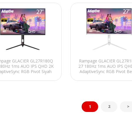
page GLACIER GL27R180Q
Rampage GLACIER GL27R
180Hz 1ms AUO IPS QHD 2K
27 180Hz 1ms AUO IPS QH
aptiveSync RGB Pivot Siyah
AdaptiveSync RGB Pivot B
Flat Oyuncu Monitörü
Flat Oyuncu Monitörü
1
2
>