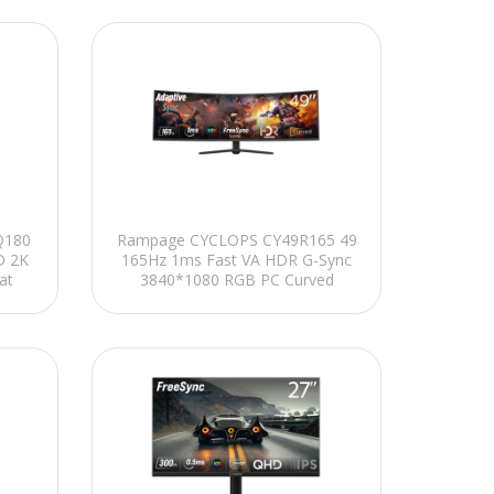
Q180
Rampage CYCLOPS CY49R165 49
D 2K
165Hz 1ms Fast VA HDR G-Sync
at
3840*1080 RGB PC Curved
Oyuncu Monitörü