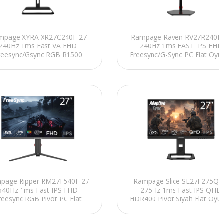
mpage XYRA XR27C240F 27
Rampage Raven RV27R240
240Hz 1ms Fast VA FHD
240Hz 1ms FAST IPS FH
reesync/Gsync RGB R1500
Freesync/G-Sync PC Flat Oy
Curved Oyuncu Monitörü
Monitörü
page Ripper RM27F540F 27
Rampage Slice SL27F275Q
540Hz 1ms Fast IPS FHD
275Hz 1ms Fast IPS QH
reesync RGB Pivot PC Flat
HDR400 Pivot Siyah Flat Oy
Oyuncu Monitörü
Monitörü