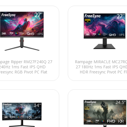
page Ripper RM27F240Q 27
Rampage MIRACLE MC27R
240Hz 1ms Fast IPS QHD
27 180Hz 1ms Fast IPS QH
reesync RGB Pivot PC Flat
HDR Freesync Pivot PC Fl
Oyuncu Monitörü
Oyuncu Monitörü