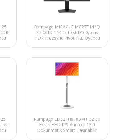
 25
Rampage MIRACLE MC27F144Q
 HDR
27 QHD 144Hz Fast IPS 0,5ms
ncu
HDR Freesync Pivot Flat Oyuncu
Monitörü
 25
Rampage LD32FH8183MT 32 80
 Led
Ekran FHD IPS Android 13.0
ncu
Dokunmatik Smart Taşınabilir
Monitör