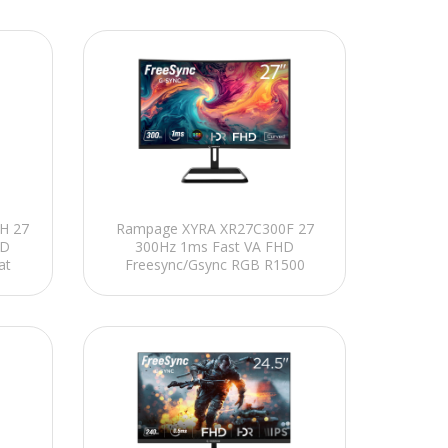
H 27
Rampage XYRA XR27C300F 27
HD
300Hz 1ms Fast VA FHD
at
Freesync/Gsync RGB R1500
Curved Oyuncu Monitörü