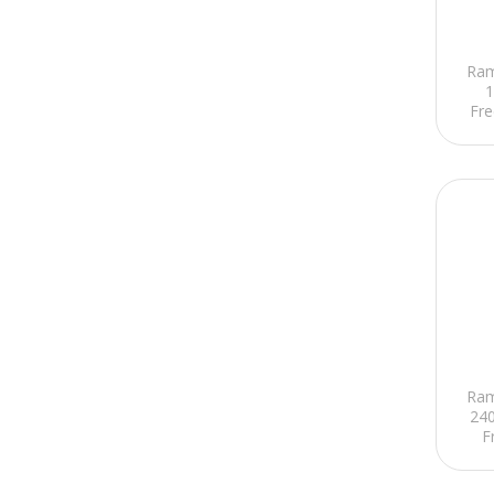
Ram
1
Fre
Ram
24
F
Be