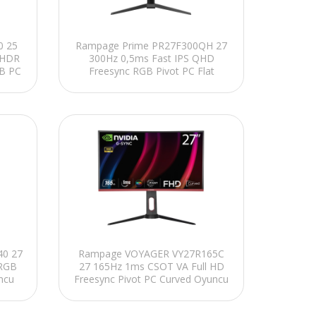
0 25
Rampage Prime PR27F300QH 27
 HDR
300Hz 0,5ms Fast IPS QHD
GB PC
Freesync RGB Pivot PC Flat
Oyuncu Monitörü
0 27
Rampage VOYAGER VY27R165C
RGB
27 165Hz 1ms CSOT VA Full HD
ncu
Freesync Pivot PC Curved Oyuncu
Monitörü