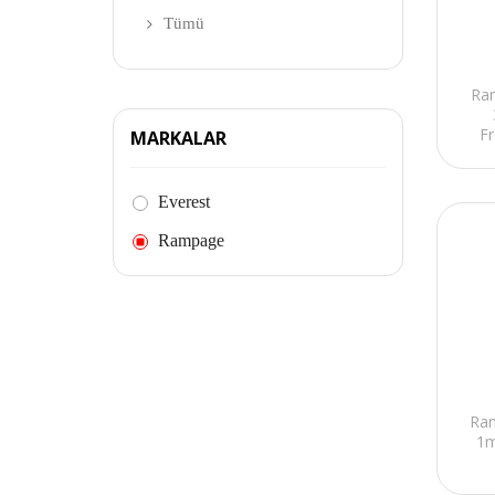
Tümü
Ra
Fr
MARKALAR
Everest
Rampage
Ra
1m