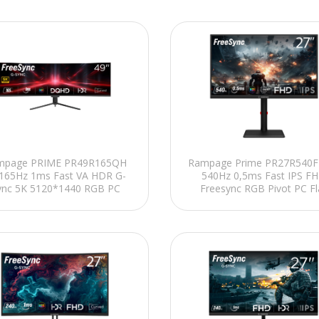
mpage PRIME PR49R165QH
Rampage Prime PR27R540F
 165Hz 1ms Fast VA HDR G-
540Hz 0,5ms Fast IPS F
ync 5K 5120*1440 RGB PC
Freesync RGB Pivot PC Fl
Curved Oyuncu Monitörü
Oyuncu Monitörü