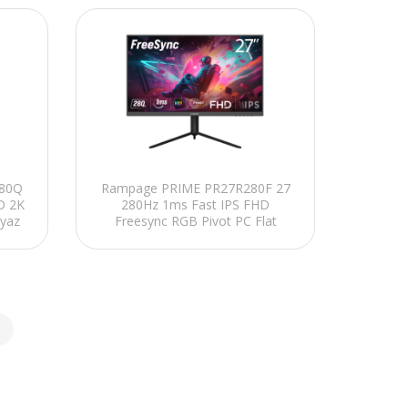
180Q
Rampage PRIME PR27R280F 27
D 2K
280Hz 1ms Fast IPS FHD
eyaz
Freesync RGB Pivot PC Flat
Oyuncu Monitörü