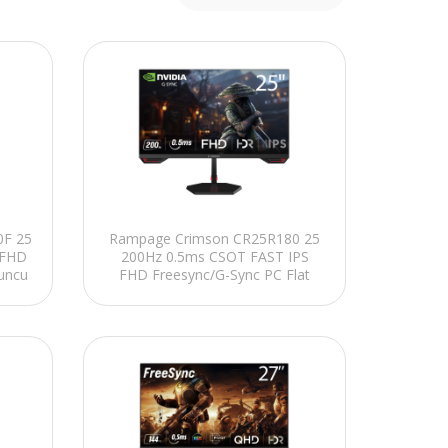
0F 25
Rampage Crimson CR25R180 25
 FHD
200Hz 0.5ms CSOT FAST IPS
uncu
FHD Freesync/G-Sync PC Flat
Oyuncu Monitörü