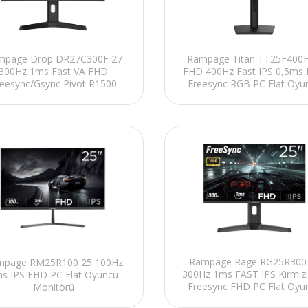
mpage Drop DR27C300F 27
Rampage Titan TT25F400F
300Hz 1ms Fast VA FHD
FHD 400Hz Fast IPS 0,5ms
eesync/Gsync Pivot R1500
Freesync RGB PC Flat Oyu
Curved Oyuncu Monitörü
Monitörü
Rampage Rage RG25R300
mpage RM25R100 25 100Hz
300Hz 1ms FAST IPS Kırmızı
s IPS FHD PC Flat Oyuncu
Freesync FHD PC Flat Oyu
Monitörü
Monitörü