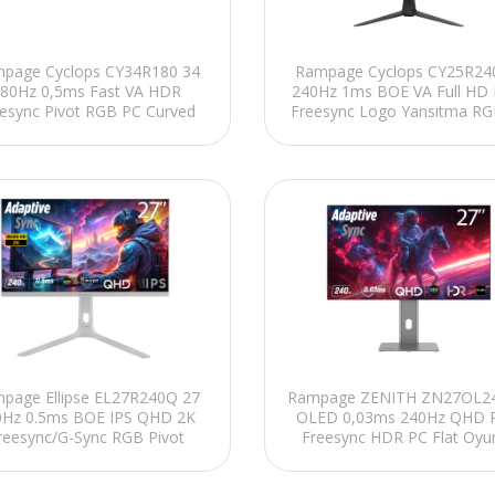
page Cyclops CY34R180 34
Rampage Cyclops CY25R24
80Hz 0,5ms Fast VA HDR
240Hz 1ms BOE VA Full HD
esync Pivot RGB PC Curved
Freesync Logo Yansıtma R
Oyuncu Monitörü
Flat Oyuncu Monitörü
page Ellipse EL27R240Q 27
Rampage ZENITH ZN27OL24
0Hz 0.5ms BOE IPS QHD 2K
OLED 0,03ms 240Hz QHD 
reesync/G-Sync RGB Pivot
Freesync HDR PC Flat Oyu
yaz Flat Oyuncu Monitörü
Monitörü