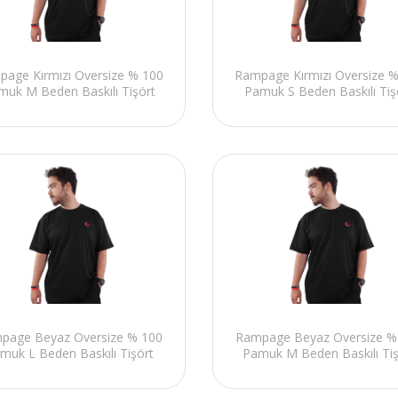
age Kırmızı Oversize % 100
Rampage Kırmızı Oversize 
muk M Beden Baskılı Tişört
Pamuk S Beden Baskılı Tiş
page Beyaz Oversize % 100
Rampage Beyaz Oversize %
muk L Beden Baskılı Tişört
Pamuk M Beden Baskılı Tiş