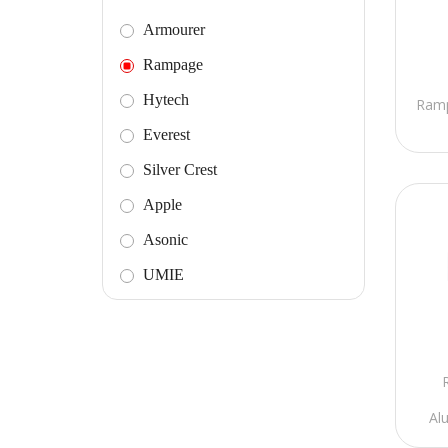
Armourer
Rampage
Hytech
Ramp
Everest
Silver Crest
Apple
Asonic
UMIE
Addison
S-link
ZyXEL
-
Al