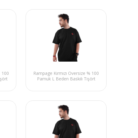
% 100
Rampage Kırmızı Oversize % 100
şört
Pamuk L Beden Baskılı Tişört