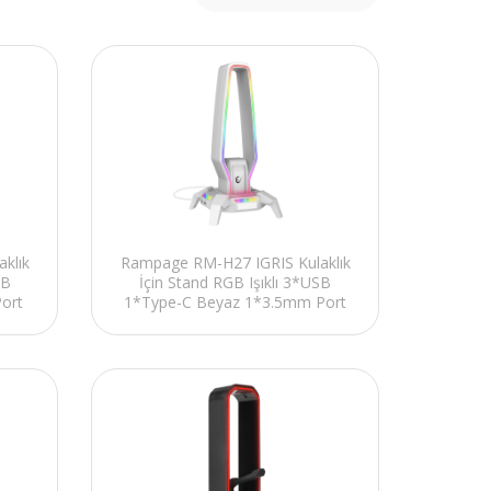
klık
Rampage RM-H27 IGRIS Kulaklık
SB
İçin Stand RGB Işıklı 3*USB
ort
1*Type-C Beyaz 1*3.5mm Port