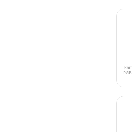
Microsoft
Laifen
Baseus
Growers
Hanin
Ram
RGB 