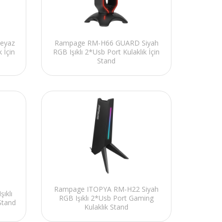
eyaz
Rampage RM-H66 GUARD Siyah
 İçin
RGB Işıklı 2*Usb Port Kulaklık İçin
Stand
Rampage ITOPYA RM-H22 Siyah
ıklı
RGB Işıklı 2*Usb Port Gaming
Stand
Kulaklık Stand