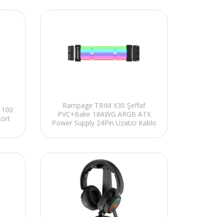
Rampage TRIM X30 Şeffaf
 100
PVC+Bakır 18AWG ARGB ATX
şört
Power Supply 24Pin Uzatıcı Kablo