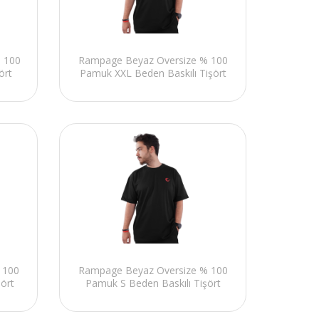
% 100
Rampage Beyaz Oversize % 100
ört
Pamuk XXL Beden Baskılı Tişört
 100
Rampage Beyaz Oversize % 100
ört
Pamuk S Beden Baskılı Tişört