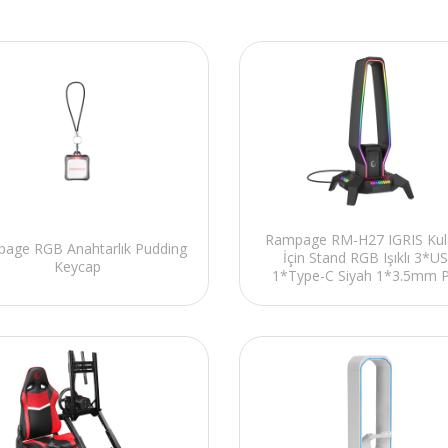
Rampage RM-H27 IGRIS Kula
age RGB Anahtarlık Pudding
İçin Stand RGB Işıklı 3*U
Keycap
1*Type-C Siyah 1*3.5mm P