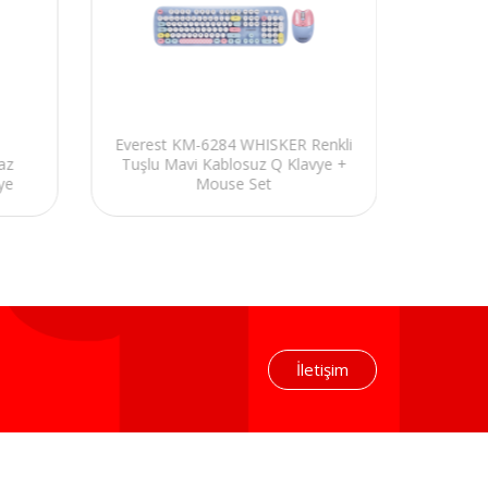
Everest KM-6284 WHISKER Renkli
Everes
az
Tuşlu Mavi Kablosuz Q Klavye +
Tuşlu
ye
Mouse Set
İletişim