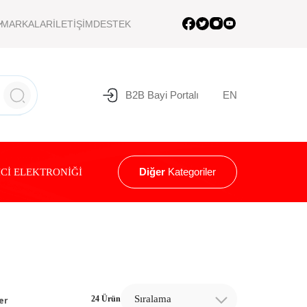
MARKALAR
İLETİŞİM
DESTEK
B2B Bayi Portalı
EN
Diğer
Kategoriler
Cİ ELEKTRONİĞİ
Sıralama
24 Ürün
er