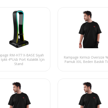
page RM-H77 X-BASE Siyah
Rampage Kırmızı Oversize 
Işıklı 4*Usb Port Kulaklık İçin
Pamuk XXL Beden Baskılı Ti
Stand