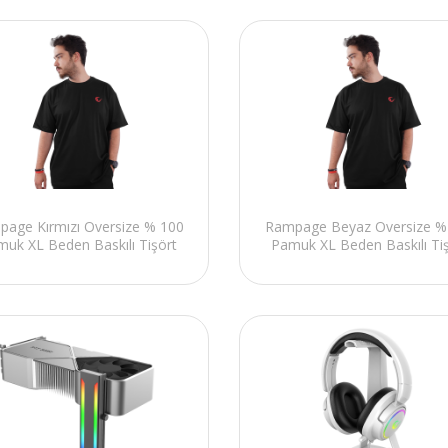
age Kırmızı Oversize % 100
Rampage Beyaz Oversize %
uk XL Beden Baskılı Tişört
Pamuk XL Beden Baskılı Ti