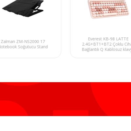
Everest KB-98 LATTE
Zalman ZM-NS2000 17
2.4G+BT1+BT2 Çoklu Cih
otebook Soğutucu Stand
Bağlantılı Q Kablosuz klav