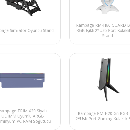
Rampage RM-H66 GUARD B
age Similatör Oyuncu Standı
RGB Işıklı 2*Usb Port Kulaklık
Stand
Rampage TRIM X20 Siyah
Rampage RM-H20 Gri RGB Iş
UDIMM Uyumlu ARGB
2*Usb Port Gaming Kulaklık 
uminyum PC RAM Soğutucu