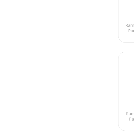
Ramp
Pa
Ram
Pa