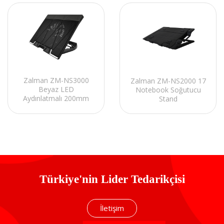
Zalman ZM-NS3000
Zalman ZM-NS2000 17
Beyaz LED
Notebook Soğutucu
Aydınlatmalı 200mm
Stand
Fan 17 Notebook
Soğutucu Stand
Türkiye'nin Lider Tedarikçisi
İletişim