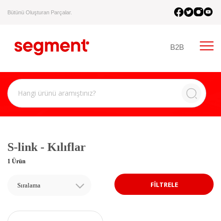
Bütünü Oluşturan Parçalar.
B2B
S-link - Kılıflar
1 Ürün
FİLTRELE
Sıralama