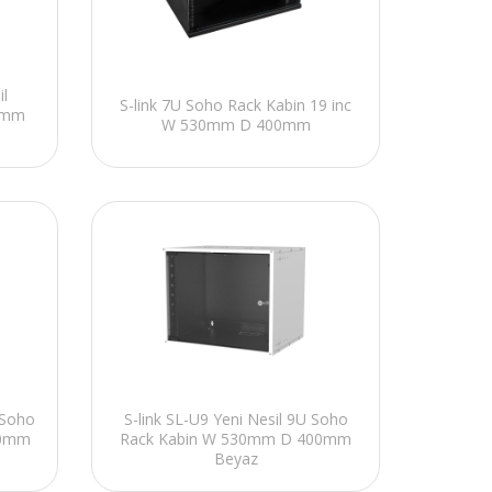
il
S-link 7U Soho Rack Kabin 19 inc
0mm
W 530mm D 400mm
 Soho
S-link SL-U9 Yeni Nesil 9U Soho
00mm
Rack Kabin W 530mm D 400mm
Beyaz