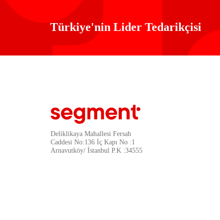
Türkiye'nin Lider Tedarikçisi
Deliklikaya Mahallesi Fersah
Caddesi No:136 İç Kapı No :1
Arnavutköy/ İstanbul P.K :34555