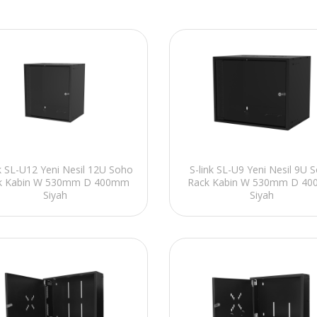
nk SL-U12 Yeni Nesil 12U Soho
S-link SL-U9 Yeni Nesil 9U 
k Kabin W 530mm D 400mm
Rack Kabin W 530mm D 4
Siyah
Siyah