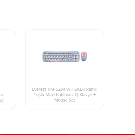
Everest KM-6284 WHISKER Renkli
Everes
az
Tuşlu Mavi Kablosuz Q Klavye +
Tuşlu
ye
Mouse Set