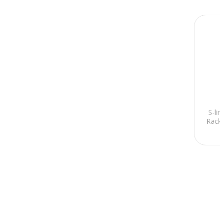
S-l
Rac