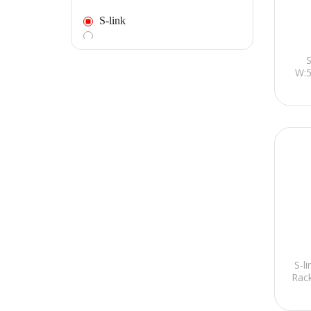
S-link
S
W:
S-l
Rac