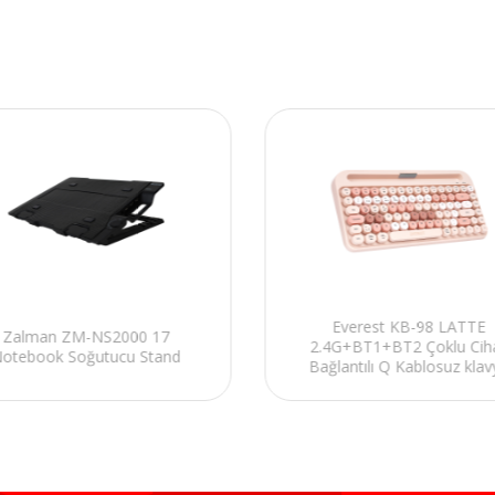
Everest KB-98 LATTE
Zalman ZM-NS2000 17
2.4G+BT1+BT2 Çoklu Cih
otebook Soğutucu Stand
Bağlantılı Q Kablosuz klav