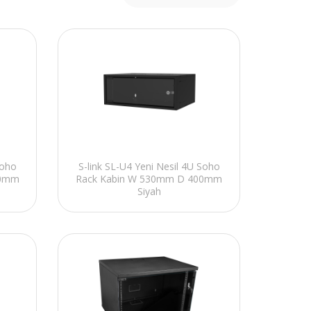
Soho
S-link SL-U4 Yeni Nesil 4U Soho
00mm
Rack Kabin W 530mm D 400mm
Siyah