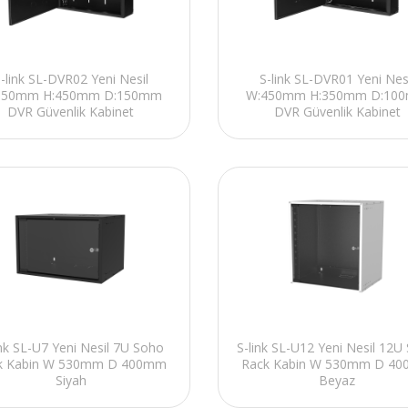
-link SL-DVR02 Yeni Nesil
S-link SL-DVR01 Yeni Nes
550mm H:450mm D:150mm
W:450mm H:350mm D:10
DVR Güvenlik Kabinet
DVR Güvenlik Kabinet
ink SL-U7 Yeni Nesil 7U Soho
S-link SL-U12 Yeni Nesil 12U
k Kabin W 530mm D 400mm
Rack Kabin W 530mm D 4
Siyah
Beyaz