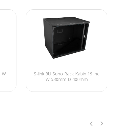
n W
S-link 9U Soho Rack Kabin 19 inc
W 530mm D 400mm