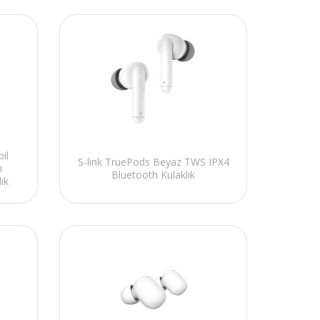
il
S-link TruePods Beyaz TWS IPX4
ı
Bluetooth Kulaklık
ık