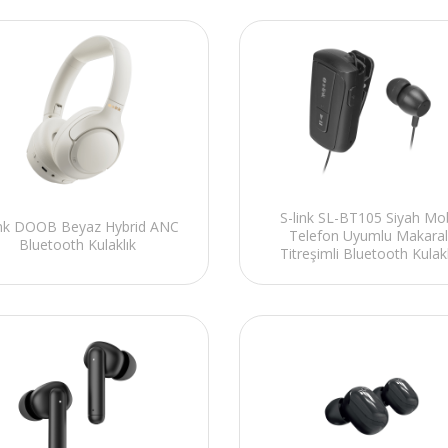
S-link SL-BT105 Siyah Mob
ink DOOB Beyaz Hybrid ANC
Telefon Uyumlu Makaral
Bluetooth Kulaklık
Titreşimli Bluetooth Kulakl