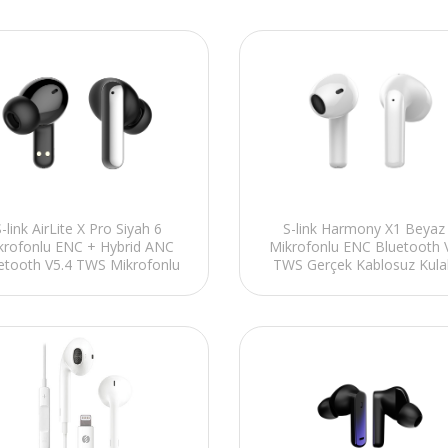
-link AirLite X Pro Siyah 6
S-link Harmony X1 Beyaz
krofonlu ENC + Hybrid ANC
Mikrofonlu ENC Bluetooth 
etooth V5.4 TWS Mikrofonlu
TWS Gerçek Kablosuz Kulak
Kulaklık