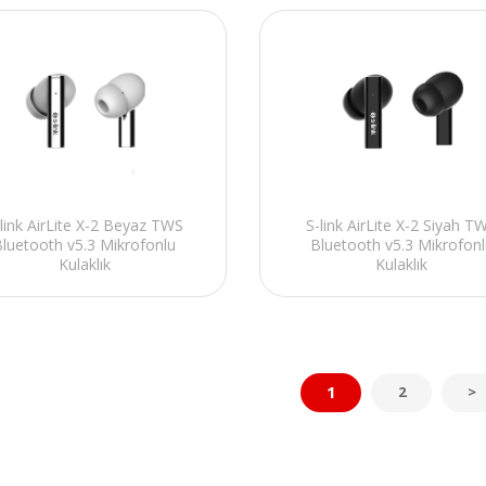
link AirLite X-2 Beyaz TWS
S-link AirLite X-2 Siyah T
luetooth v5.3 Mikrofonlu
Bluetooth v5.3 Mikrofonl
Kulaklık
Kulaklık
1
2
>