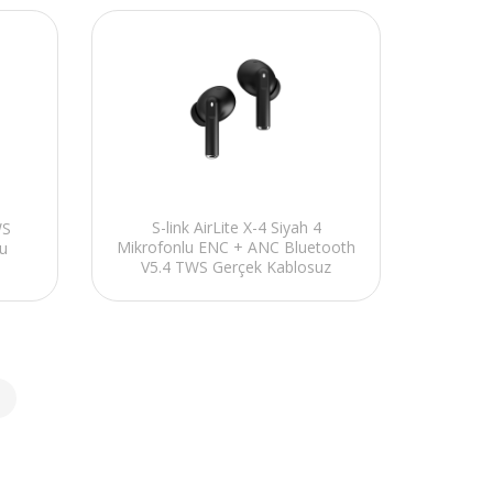
S-link AirLite X-4 Siyah 4
WS
Mikrofonlu ENC + ANC Bluetooth
u
V5.4 TWS Gerçek Kablosuz
Kulaklık