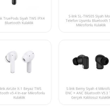
S-link SL-TWS05 Siyah Mo
ink TruePods Siyah TWS IPX4
Telefon Uyumlu Bluetooth
Bluetooth Kulaklık
Mikrofonlu Kulaklık
link AirLite X-1 Beyaz TWS
S-link Bemy Siyah 4 Mikrof
tooth v5.4 In-ear Mikrofonlu
ENC + ANC Bluetooth V5.3
Kulaklık
Gerçek Kablosuz Kulaklı