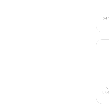
S-l
S-
Blue