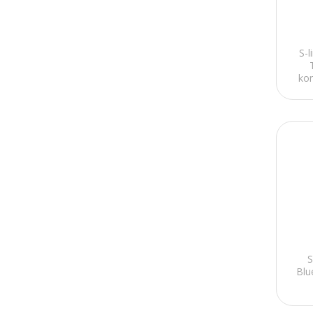
S-
kon
S
Blu