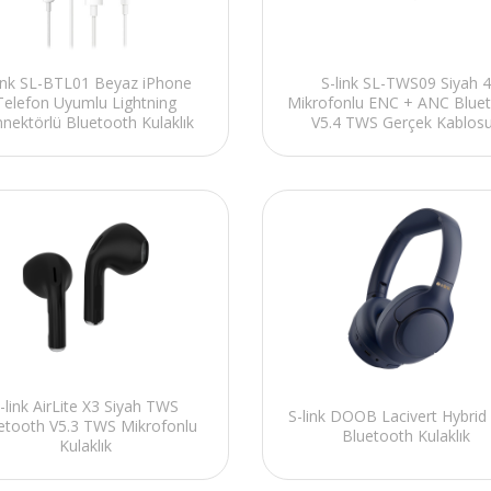
S-link SL-TWS09 Siyah 4
link SL-BTL01 Beyaz iPhone
Mikrofonlu ENC + ANC Blue
Telefon Uyumlu Lightning
V5.4 TWS Gerçek Kablos
nektörlü Bluetooth Kulaklık
Kulaklık
-link AirLite X3 Siyah TWS
S-link DOOB Lacivert Hybri
etooth V5.3 TWS Mikrofonlu
Bluetooth Kulaklık
Kulaklık