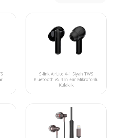
WS
S-link AirLite X-1 Siyah TWS
ar
Bluetooth v5.4 In-ear Mikrofonlu
Kulaklık