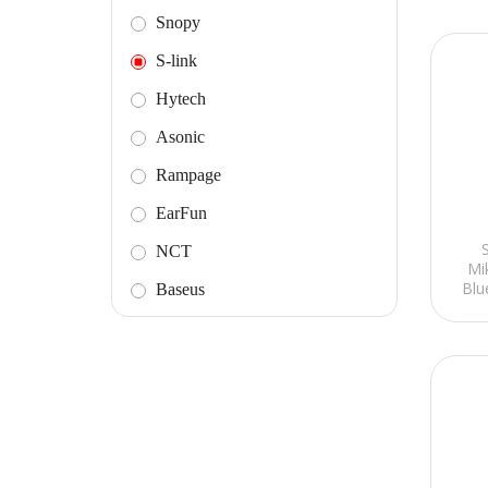
Snopy
S-link
Hytech
Asonic
Rampage
EarFun
S
NCT
Mi
Blu
Baseus
Neowise