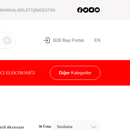
MARKALAR
İLETİŞİM
DESTEK
B2B Bayi Portalı
EN
Diğer
Kategoriler
Cİ ELEKTRONİĞİ
Sıralama
36 Ürün
oth Aksesuar