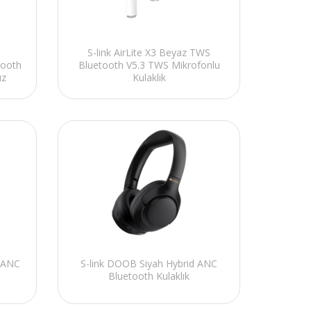
S-link AirLite X3 Beyaz TWS
tooth
Bluetooth V5.3 TWS Mikrofonlu
uz
Kulaklık
d ANC
S-link DOOB Siyah Hybrid ANC
Bluetooth Kulaklık