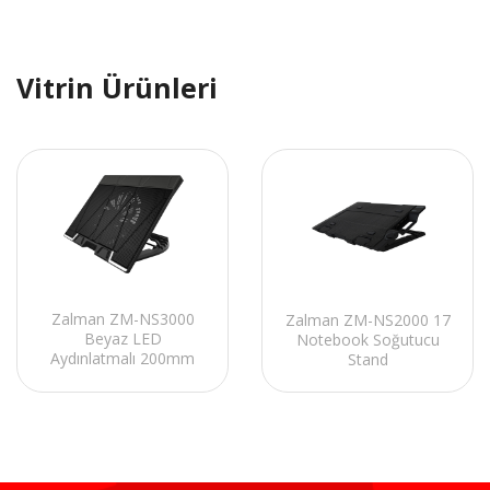
Vitrin Ürünleri
Zalman ZM-NS3000
Zalman ZM-NS2000 17
Beyaz LED
Notebook Soğutucu
Aydınlatmalı 200mm
Stand
Fan 17 Notebook
Soğutucu Stand