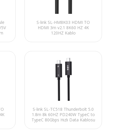
ule
S-link SL-HM8K03 HDMI TO
/5V
HDMI 3m v2.1 8K60 HZ 4K
ım
120HZ Kablo
TO
S-link SL-TC518 Thunderbolt 5.0
 4K
1.8m 8k 60HZ PD240W TypeC to
TypeC 80Gbps Hızlı Data Kablosu