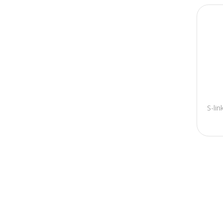
Dezenol
Bio Star
Maya Brown
EVOO
UMIE
Zte
S-li
Vivetronic
Hp
Seagate
Toshiba
Ilgaz
Lenovo
Intel