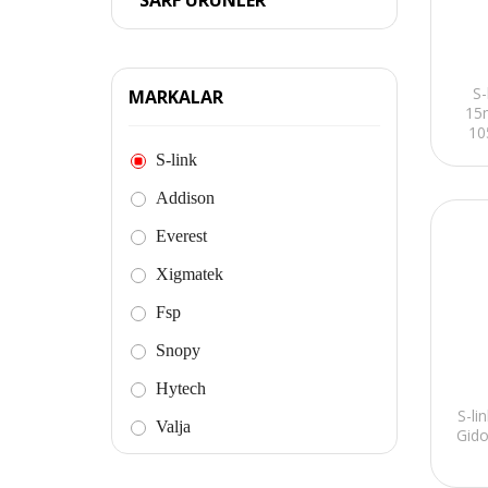
SARF ÜRÜNLER
S-
MARKALAR
15
10
S-link
Addison
Everest
Xigmatek
Fsp
Snopy
Hytech
S-li
Valja
Gido
Mikado