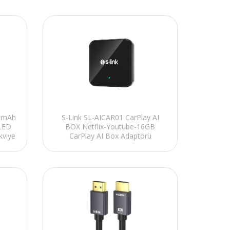
00mAh
S-Link SL-AICAR01 CarPlay AI
 LED
BOX Netflix-Youtube-16GB
kviye
CarPlay AI Box Adaptörü