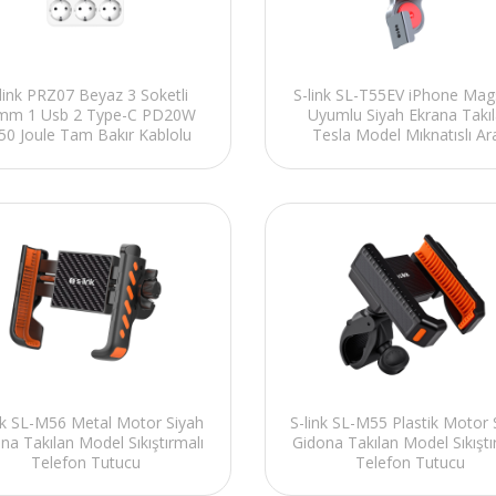
link PRZ07 Beyaz 3 Soketli
S-link SL-T55EV iPhone Mag
mm 1 Usb 2 Type-C PD20W
Uyumlu Siyah Ekrana Takı
50 Joule Tam Bakır Kablolu
Tesla Model Mıknatıslı Ar
Akım Korumalı Priz
Telefon Tutucu
nk SL-M56 Metal Motor Siyah
S-link SL-M55 Plastik Motor 
na Takılan Model Sıkıştırmalı
Gidona Takılan Model Sıkıştı
Telefon Tutucu
Telefon Tutucu