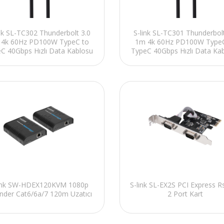
ink SL-TC302 Thunderbolt 3.0
S-link SL-TC301 Thunderbolt
 4k 60Hz PD100W TypeC to
1m 4k 60Hz PD100W TypeC
C 40Gbps Hızlı Data Kablosu
TypeC 40Gbps Hızlı Data Ka
link SW-HDEX120KVM 1080p
S-link SL-EX2S PCI Express R
nder Cat6/6a/7 120m Uzatıcı
2 Port Kart