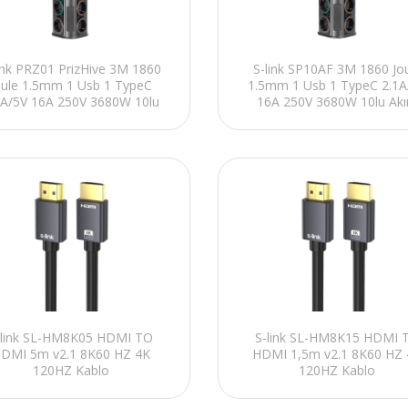
ink PRZ01 PrizHive 3M 1860
S-link SP10AF 3M 1860 Jo
oule 1.5mm 1 Usb 1 TypeC
1.5mm 1 Usb 1 TypeC 2.1A
1A/5V 16A 250V 3680W 10lu
16A 250V 3680W 10lu Ak
Akım Korumalı Priz
Korumalı Priz
-link SL-HM8K05 HDMI TO
S-link SL-HM8K15 HDMI 
DMI 5m v2.1 8K60 HZ 4K
HDMI 1,5m v2.1 8K60 HZ
120HZ Kablo
120HZ Kablo