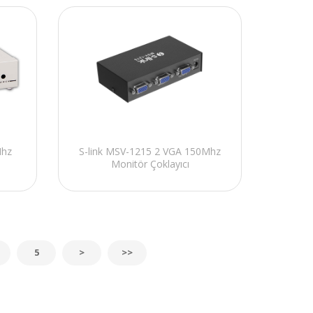
Mhz
S-link MSV-1215 2 VGA 150Mhz
Monitör Çoklayıcı
5
>
>>