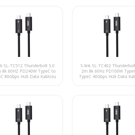
ink SL-TC512 Thunderbolt 5.0
S-link SL-TC402 Thunderbolt
m 8k 60HZ PD240W TypeC to
2m 8k 60Hz PD100W TypeC
C 80Gbps Hızlı Data Kablosu
TypeC 40Gbps Hızlı Data Ka