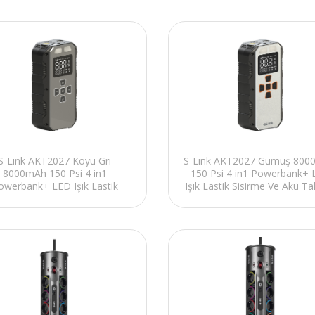
S-Link AKT2027 Koyu Gri
S-Link AKT2027 Gümüş 80
8000mAh 150 Psi 4 in1
150 Psi 4 in1 Powerbank+
owerbank+ LED Işık Lastik
Işık Lastik Sisirme Ve Akü Ta
sirme Ve Akü Takviye cihazı
cihazı