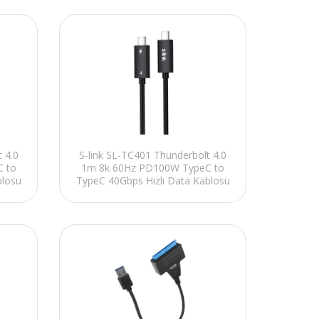
 4.0
S-link SL-TC401 Thunderbolt 4.0
 to
1m 8k 60Hz PD100W TypeC to
blosu
TypeC 40Gbps Hızlı Data Kablosu