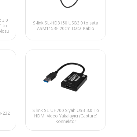
 3.0
S-link SL-HD3150 USB3.0 to sata
 to
ASM1153E 20cm Data Kablo
blosu
S-link SL-UH700 Siyah USB 3.0 To
s-232
HDMI Video Yakalayıcı (Capture)
Konnektör