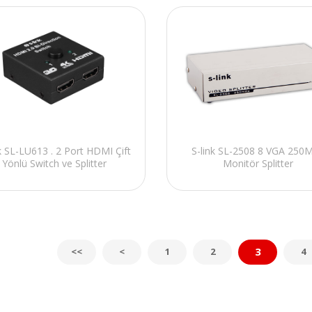
nk SL-LU613 . 2 Port HDMI Çift
S-link SL-2508 8 VGA 250
Yönlü Switch ve Splitter
Monitör Splitter
3
<<
<
1
2
4