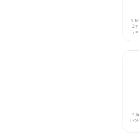
Keda
S-l
Apple
2m
Type
Crucial
APPA
Laifen
Digiland+
Ballistix
Altec Lansing
ESONİC BOXD
Acer
S-
NCT PLUS+
Exte
Huawei