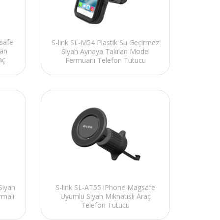
safe
S-link SL-M54 Plastik Su Geçirmez
lan
Siyah Aynaya Takılan Model
aç
Fermuarlı Telefon Tutucu
Siyah
S-link SL-AT55 iPhone Magsafe
rmalı
Uyumlu Siyah Mıknatıslı Araç
Telefon Tutucu