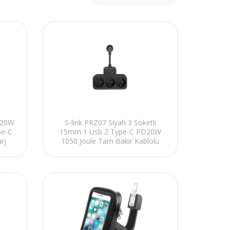
D20W
S-link PRZ07 Siyah 3 Soketli
pe-C
15mm 1 Usb 2 Type-C PD20W
rj
1050 Joule Tam Bakır Kablolu
Akım Korumalı Priz