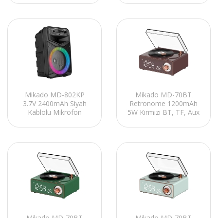
Hoparlör
Öğretmen/Toplantı
Anfisi
Mikado MD-802KP
Mikado MD-70BT
3.7V 2400mAh Siyah
Retronome 1200mAh
Kablolu Mikrofon
5W Kırmızı BT, TF, Aux
Toplantı Anfisi
Özellikli Retro Dereceli
Bluetooth/USB/FM/RGB
Saat Speaker
Ledli
Mikado MD-70BT
Mikado MD-70BT