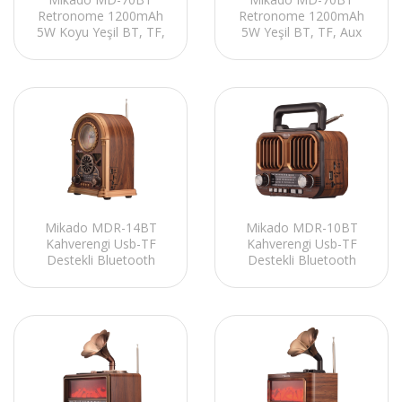
Retronome 1200mAh
Retronome 1200mAh
5W Koyu Yeşil BT, TF,
5W Yeşil BT, TF, Aux
Aux Özellikli Retro
Özellikli Retro Dereceli
Dereceli Saat Speaker
Saat Speaker
Mikado MDR-14BT
Mikado MDR-10BT
Kahverengi Usb-TF
Kahverengi Usb-TF
Destekli Bluetooth
Destekli Bluetooth
FM/AM/SW 5W
FM/AM/SW 5W
1200mAh 3 Band Saatli
1200mAh 3 Band
Klasik Radyo
Klasik Radyo