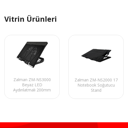
Vitrin Ürünleri
Zalman ZM-NS3000
Zalman ZM-NS2000 17
Beyaz LED
Notebook Soğutucu
Aydınlatmalı 200mm
Stand
Fan 17 Notebook
Soğutucu Stand