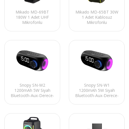
Mikado MD-69BT
Mikado MD-65BT 30W
180W 1 Adet UHF
1 Adet Kablosuz
Mikrofonlu
Mikrofonlu
USB+TF+TWS+AUX+BT+HDMI
USB+TF+TWS+BT
Siyah Toplantı Anfisi
Destekli Siyah Toplantı
Anfisi
Snopy SN-W2
Snopy SN-W1
1200mAh 5W Siyah
1200mAh 5W Siyah
Bluetooth-Aux-Derece-
Bluetooth-Aux-Derece-
Usb Double Alarmlı
Usb Double Alarmlı
Saat Speaker
Saat Speaker