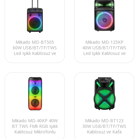
Mikado MD-BT505
Mikado MD-125KP
60W USB/BT/TF/TWS
40W USB/BT/TF/TWS
Led Işıklı Kablosuz ve
Led Işıklı Kablosuz ve
Kafa Mikrofonlu
Kafa Mikrofonlu
Toplantı-Parti
Toplantı-Parti Hoparlör
Hoparlörü
Mikado MD-40KP 40W
Mikado MD-BT123
BT TWS FMli RGB Işıklı
30W USB/BT/TF/TWS
Kablosuz Mikrofonlu
Kablosuz ve Kafa
Toplantı-Parti Kule
Mikrofonlu