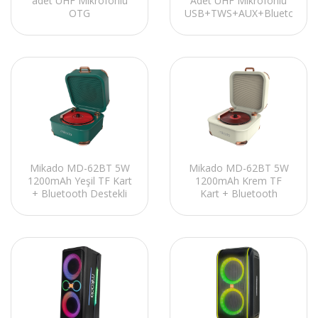
adet UHF Mikrofonlu
Adet UHF Mikrofonlu
OTG
USB+TWS+AUX+Bluetooth
USB+TWS+AUX+Bluetooth
Destekli Siyah
Destekli Siyah
Profesyonel Ses
Profesyonel Ses
Sistemi
Sistemi
Mikado MD-62BT 5W
Mikado MD-62BT 5W
1200mAh Yeşil TF Kart
1200mAh Krem TF
+ Bluetooth Destekli
Kart + Bluetooth
Klasik Retro Müzik
Destekli Klasik Retro
Kutusu
Müzik Kutusu