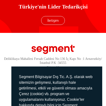
Türkiye'nin Lider Tedarikçisi
İletişim
Deliklikaya Mahallesi Fersah Caddesi No:136 İç Kapı No :1 Arnavutköy/
İstanbul P.K :34555
Güvenlik
KVKK Politikamız
Segment Bilgisayar Dış Tic. A.Ş. olarak web
Gizlilik Politikamız
sitemizin gelişmesi, kullanışlı hale
getirilmesi, etkili ve güvenli olması amacıyla
Aydınlatma Metni
Çerez (cookie) vb. program ve
İmha Politikası
uygulamalarını kullanıyoruz. Cookie’ler
444 78 99
hakkında detaylı bilgi için Segment