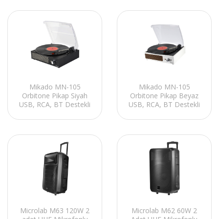
Mikado MN-105
Mikado MN-105
Orbitone Pikap Siyah
Orbitone Pikap Beyaz
USB, RCA, BT Destekli
USB, RCA, BT Destekli
Plak Çalar
Plak Çalar
Microlab M63 120W 2
Microlab M62 60W 2