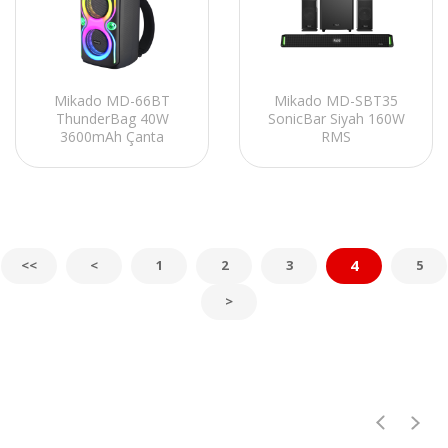
Mikado MD-66BT
Mikado MD-SBT35
ThunderBag 40W
SonicBar Siyah 160W
3600mAh Çanta
RMS
Taşıma Özellikli
BT+AUX+USB+HDMI/OPTIC
USB/BT/TF/TWS RGB
Ev Sinema Soundbar
Işıklı Kablosuz
Speaker
Mikrofonlu Toplantı-
Parti
4
<<
<
1
2
3
5
>