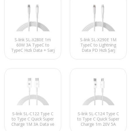
S-link SL-X280E 1m
S-link SL-X290E 1M
60W 3A TypeC to
TypeC to Lightning
TypeC Hızlı Data + Sarj
Data PD Hızlı Şarj
Kablosu
Kablosu
S-link SL-C122 Type C
S-link SL-C124 Type C
to Type C Quick Super
to Type C Quick Super
Charge 1M 3A Data ve
Charge 1m 20V 5A
Şarj Kablosu
100Watt PD 3.0 Data