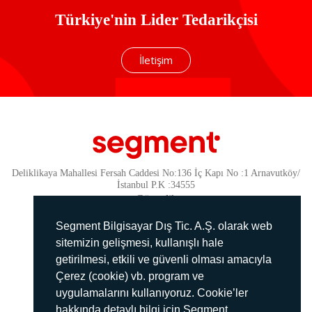
Türkiye'nin Lider Tedarikçisi
İletişim
Deliklikaya Mahallesi Fersah Caddesi No:136 İç Kapı No :1 Arnavutköy/
İstanbul P.K :34555
Güvenlik
KVKK Politikamız
Segment Bilgisayar Dış Tic. A.Ş. olarak web
Gizlilik Politikamız
sitemizin gelişmesi, kullanışlı hale
getirilmesi, etkili ve güvenli olması amacıyla
Aydınlatma Metni
Çerez (cookie) vb. program ve
İmha Politikası
uygulamalarını kullanıyoruz. Cookie’ler
444 78 99
hakkında detaylı bilgi için Segment