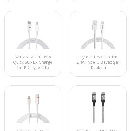
ve Şarj Kablosu Beyaz
S-link SL-C120 35W
Hytech HY-X108 1m
Quick SUPER Charge
2.4A Type-C Beyaz Şarj
1m PD Type C to
Kablosu
Lightning Hızlı Data ve
Şarj Kablosu
S-link SL-X207E 1
NCT PLUS+ NCT-N33G