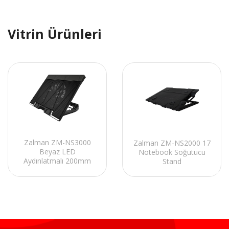
Vitrin Ürünleri
Zalman ZM-NS3000
Zalman ZM-NS2000 17
Beyaz LED
Notebook Soğutucu
Aydınlatmalı 200mm
Stand
Fan 17 Notebook
Soğutucu Stand