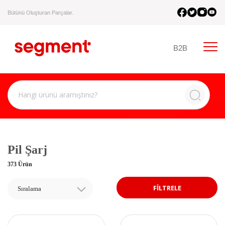
Bütünü Oluşturan Parçalar.
B2B
Pil Şarj
373 Ürün
FİLTRELE
Sıralama