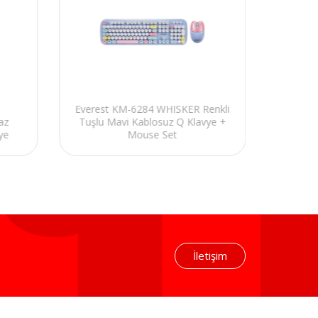
Everest KM-6284 WHISKER Renkli
Everes
az
Tuşlu Mavi Kablosuz Q Klavye +
Tuşlu
ye
Mouse Set
İletişim