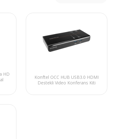
ra HD
Konftel OCC HUB USB3.0 HDMI
al
Destekli Video Konferans Kiti
mera