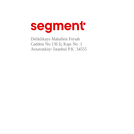
Kaspersky
Afox
oem
Biostar
Deliklikaya Mahallesi Fersah
Wiky Watch
Caddesi No:136 İç Kapı No :1
Arnavutköy/ İstanbul P.K :34555
Thronmax
Uniqline
Wincase
Mio
Team
Tomtoc
Biogame
FullWorld