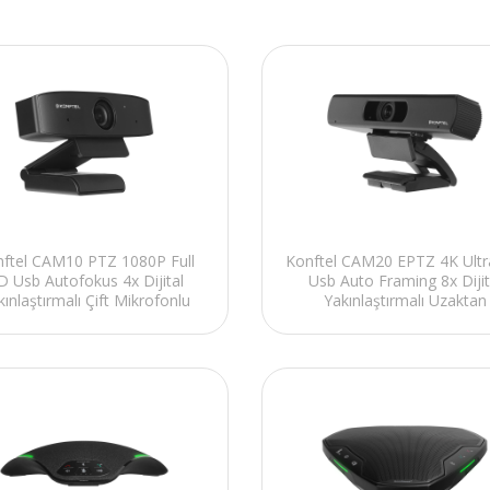
ftel CAM10 PTZ 1080P Full
Konftel CAM20 EPTZ 4K Ult
D Usb Autofokus 4x Dijital
Usb Auto Framing 8x Dijit
kınlaştırmalı Çift Mikrofonlu
Yakınlaştırmalı Uzaktan
Webcam Pc Kamera
Kumandalı Webcam Pc Ka