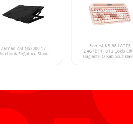
Everest KB-98 LATTE
Zalman ZM-NS2000 17
2.4G+BT1+BT2 Çoklu Cih
otebook Soğutucu Stand
Bağlantılı Q Kablosuz klav