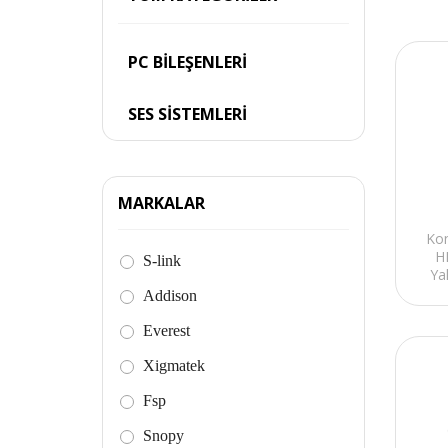
PC BİLEŞENLERİ
SES SİSTEMLERİ
MARKALAR
Kon
H
S-link
Ya
Addison
Everest
Xigmatek
Fsp
Snopy