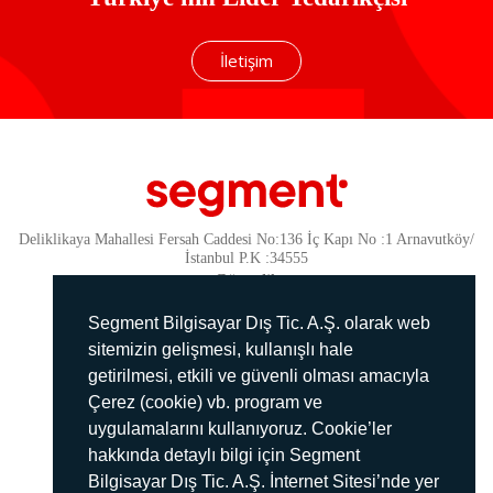
İletişim
Deliklikaya Mahallesi Fersah Caddesi No:136 İç Kapı No :1 Arnavutköy/
İstanbul P.K :34555
Güvenlik
KVKK Politikamız
Segment Bilgisayar Dış Tic. A.Ş. olarak web
Gizlilik Politikamız
sitemizin gelişmesi, kullanışlı hale
getirilmesi, etkili ve güvenli olması amacıyla
Aydınlatma Metni
Çerez (cookie) vb. program ve
İmha Politikası
uygulamalarını kullanıyoruz. Cookie’ler
444 78 99
hakkında detaylı bilgi için Segment
Bilgisayar Dış Tic. A.Ş. İnternet Sitesi’nde yer
info@segment.com.tr