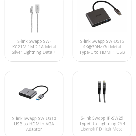
S-link Swapp SW-
S-link Swapp SW-U515
KC21M 1M 2.1A Metal
4K@30Hz Gri Metal
Silver Lightning Data +
Type-C to HDMI + USB
Sarj Kablosu
3.0 + PD şarj Çevirici
Adaptör
S-link Swapp IP-SW25
S-link Swapp SW-U310
TypeC to Lightning C94
USB to HDMI + VGA
Lisanslı PD Hızlı Metal
Adaptör
Data + Şarj Kablosu