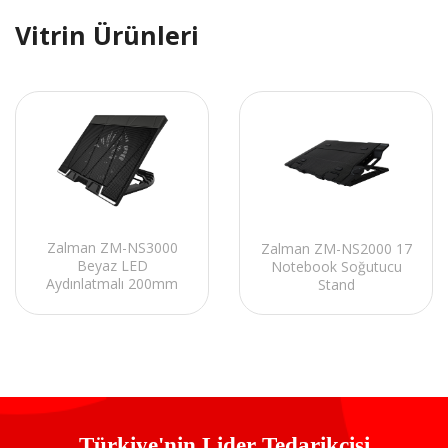
Vitrin Ürünleri
Zalman ZM-NS3000
Zalman ZM-NS2000 17
Beyaz LED
Notebook Soğutucu
Aydınlatmalı 200mm
Stand
Fan 17 Notebook
Soğutucu Stand
Türkiye'nin Lider Tedarikçisi