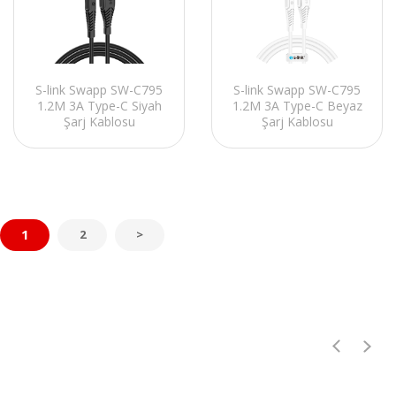
S-link Swapp SW-C795
S-link Swapp SW-C795
1.2M 3A Type-C Siyah
1.2M 3A Type-C Beyaz
Şarj Kablosu
Şarj Kablosu
1
2
>