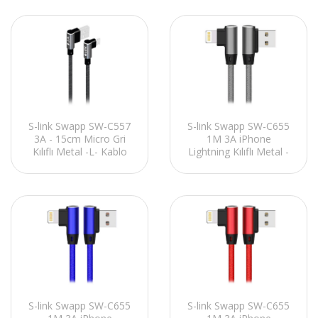
S-link Swapp SW-C655
S-link Swapp SW-C557
1M 3A iPhone
3A - 15cm Micro Gri
Lightning Kılıflı Metal -
Kılıflı Metal -L- Kablo
L- Gri Data + Sarj
Kablosu
S-link Swapp SW-C655
S-link Swapp SW-C655