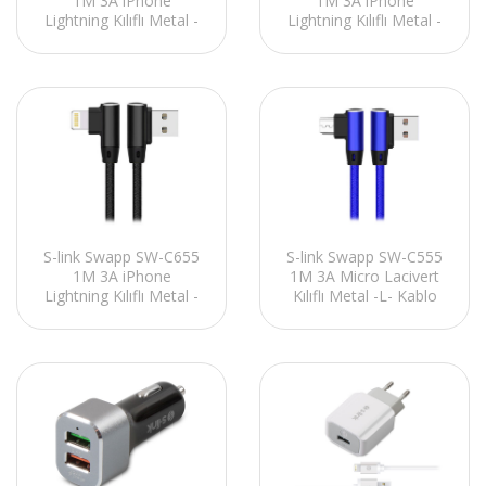
1M 3A iPhone
1M 3A iPhone
Lightning Kılıflı Metal -
Lightning Kılıflı Metal -
L- Lacivert Data + Sarj
L- Kırmızı Data + Sarj
Kablosu
Kablosu
S-link Swapp SW-C655
S-link Swapp SW-C555
1M 3A iPhone
1M 3A Micro Lacivert
Lightning Kılıflı Metal -
Kılıflı Metal -L- Kablo
L- Siyah Data + Sarj
Kablosu