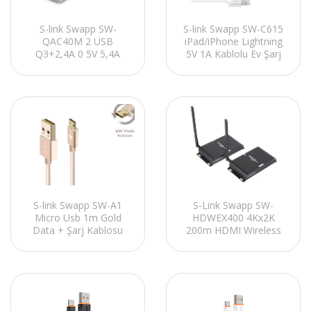
S-link Swapp SW-
S-link Swapp SW-C615
QAC40M 2 USB
iPad/iPhone Lightning
Q3+2,4A 0 5V 5,4A
5V 1A Kablolu Ev Şarj
Qualcomm 3.0 Metal
Adaptör
Araç Şarj Cihazı
S-Link Swapp SW-
S-link Swapp SW-A1
HDWEX400 4Kx2K
Micro Usb 1m Gold
200m HDMI Wireless
Data + Şarj Kablosu
Extender IR Kumandali
Uzatıcı