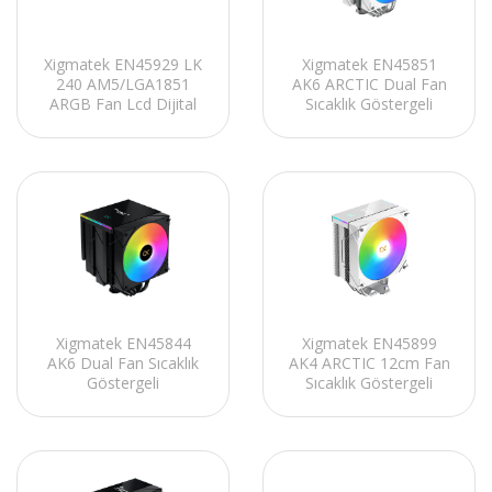
Xigmatek EN45929 LK
Xigmatek EN45851
240 AM5/LGA1851
AK6 ARCTIC Dual Fan
ARGB Fan Lcd Dijital
Sıcaklık Göstergeli
Göstergeli Siyah
AM5/LGA1851 Beyaz
240mm Sıvı Soğutma
Hava Soğutmalı CPU
Fan
Xigmatek EN45844
Xigmatek EN45899
AK6 Dual Fan Sıcaklık
AK4 ARCTIC 12cm Fan
Göstergeli
Sıcaklık Göstergeli
AM5/LGA1851 Siyah
AM5/LGA1851 Beyaz
Hava Soğutmalı CPU
Hava Soğutmalı CPU
Fan
Fan