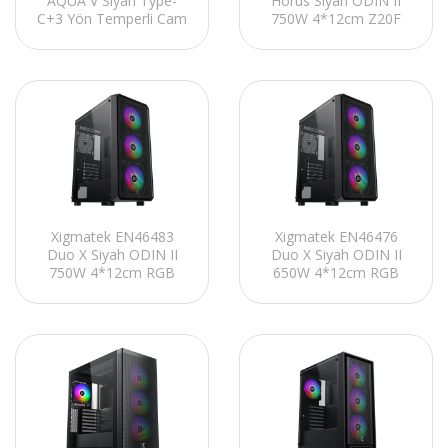
AQUA V Siyah Type-
Horus Siyah ODIN II
C+3 Yön Temperli Cam
750W 4*12cm Z20F
7*12cm ARGB Fan
Fixed RGB Fan
Oyuncu Kasası
Mesh+Cam Panel E-
ATX Gaming Oyuncu
Kasası
Xigmatek EN46483
Xigmatek EN46476
Duo X Siyah ODIN II
Duo X Siyah ODIN II
750W 4*12cm RGB
650W 4*12cm RGB
Fan Mesh+Cam Panel
Fan Mesh+Cam Panel
E-ATX Mid-T Gaming
E-ATX Mid-T Gaming
Oyuncu Kasası
Oyuncu Kasası