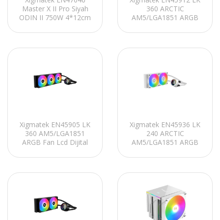
Master X II Pro Siyah
360 ARCTIC
ODIN II 750W 4*12cm
AM5/LGA1851 ARGB
Z20F Fixed RGB Fan
Fan Lcd Dijital
Mesh+Cam Panel E-
Göstergeli Beyaz
ATX Oyuncu Kasası
360mm Sıvı Soğutma
Xigmatek EN45905 LK
Xigmatek EN45936 LK
360 AM5/LGA1851
240 ARCTIC
ARGB Fan Lcd Dijital
AM5/LGA1851 ARGB
Göstergeli Siyah
Fan Lcd Dijital
360mm Sıvı Soğutma
Göstergeli Beyaz
240mm Sıvı Soğutma