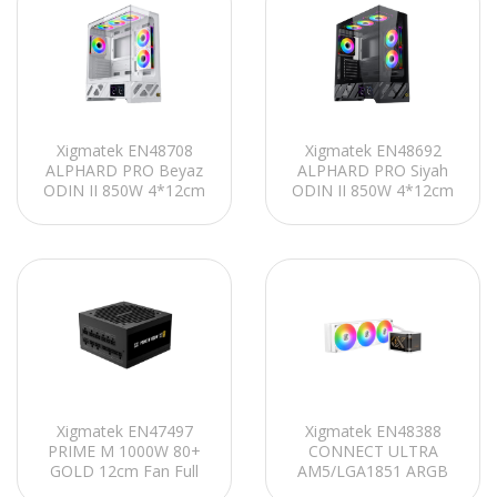
Xigmatek EN48708
Xigmatek EN48692
ALPHARD PRO Beyaz
ALPHARD PRO Siyah
ODIN II 850W 4*12cm
ODIN II 850W 4*12cm
ARGB Fan 6.8 Lcd li
ARGB Fan 6.8 Lcd li
ATX/E-ATX Gaming
ATX/E-ATX Gaming
Oyuncu Kasası
Oyuncu Kasası
Xigmatek EN47497
Xigmatek EN48388
PRIME M 1000W 80+
CONNECT ULTRA
GOLD 12cm Fan Full
AM5/LGA1851 ARGB
Modular
Fan 6.8 FHD Amoled