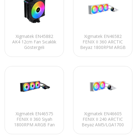
Xigmatek EN45882
Xigmatek EN46582
AK4 12cm Fan Sıcaklık
FENIX II 360 ARCTIC
Göstergeli
Beyaz 1800RPM ARGB
AM5/LGA1851 Siyah
Fan AM5/LGA1700
Hava Soğutmalı CPU
Destekli 360mm Sıvı
Fan
Soğutmalı CPU Fan
Xigmatek EN46575
Xigmatek EN46605
FENIX II 360 Siyah
FENIX II 240 ARCTIC
1800RPM ARGB Fan
Beyaz AM5/LGA1700
AM5/LGA1700 Destekli
Destekli 240mm Sıvı
360mm Sıvı Soğutmalı
Soğutmalı CPU Fan