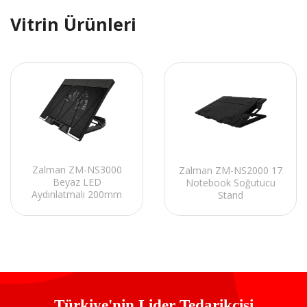
Vitrin Ürünleri
Zalman ZM-NS3000
Zalman ZM-NS2000 17
Beyaz LED
Notebook Soğutucu
Aydınlatmalı 200mm
Stand
Fan 17 Notebook
Soğutucu Stand
Türkiye'nin Lider Tedarikçisi