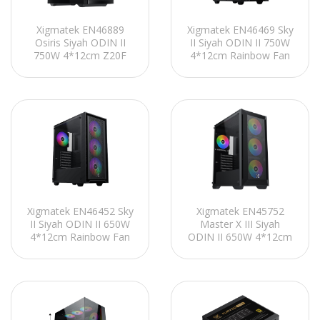
Xigmatek EN46889
Xigmatek EN46469 Sky
Osiris Siyah ODIN II
II Siyah ODIN II 750W
750W 4*12cm Z20F
4*12cm Rainbow Fan
Fixed RGB Fan
Mesh Panel Tempered
Mesh+Cam Panel E-
Camlı Mid-T Gaming
ATX Gaming Oyuncu
Oyuncu Kasası
Kasası
Xigmatek EN46452 Sky
Xigmatek EN45752
II Siyah ODIN II 650W
Master X III Siyah
4*12cm Rainbow Fan
ODIN II 650W 4*12cm
Mesh Panel Tempered
ARGB Fan Mesh+Cam
Camlı Mid-T Gaming
Panel E-ATX Mid-T
Oyuncu Kasası
Gaming Oyuncu Kasası