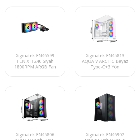
CPU Fan
Xigmatek EN46599
Xigmatek EN45813
FENIX II 240 Siyah
AQUA V ARCTIC Beyaz
1800RPM ARGB Fan
Type-C+3 Yön
AM5/LGA1700 Destekli
Temperli Cam 7*12cm
240mm Sıvı Soğutmalı
ARGB Fan Oyuncu
CPU Fan
Kasası
Xigmatek EN45806
Xigmatek EN46902