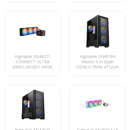
ATX3.1/PCIe5.1 Power
Ekran Beyaz 360mm
Supply
Sıvı Soğutma
Xigmatek EN48371
Xigmatek EN45769
CONNECT ULTRA
Master X III Siyah
AM5/LGA1851 ARGB
ODIN II 750W 4*12cm
Fan 6.8 FHD Amoled
ARGB Fan Mesh+Cam
Ekran Siyah 360mm
Panel E-ATX Mid-T
Sıvı Soğutma
Gaming Oyuncu Kasası
Xigmatek EN47046
Xigmatek EN45912 LK