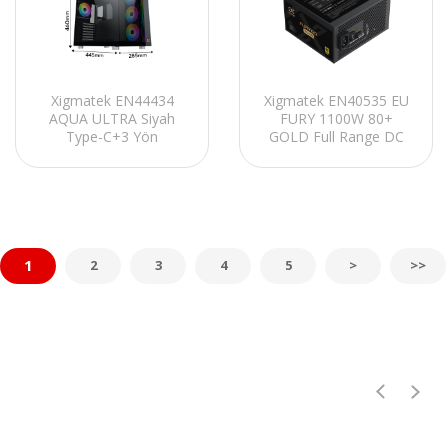
Xigmatek EN44434
Xigmatek EN40535 EU
AQUA ULTRA Siyah
FURY 1100W 80+
Type-C+3 Yön
GOLD Full Range DC
Temperli Cam 7x12cm
to DC 12cm Fan Full
ARGB Fan+Kumanda
Modular
E-ATX Gaming Oyuncu
ATX3.0/PCIe5.0 Power
Kasası
Supply
1
2
3
4
5
>
>>