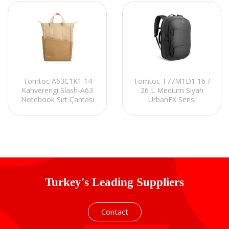
Tomtoc T77M1D1 16 /
Tomtoc A63C1K1 14
26 L Medium Siyah
Kahverengi Slash-A63
UrbanEX Serisi
Notebook Sırt Çantası
Notebook Sırt Çantası
Turkey's Leading Suppliers
Contact