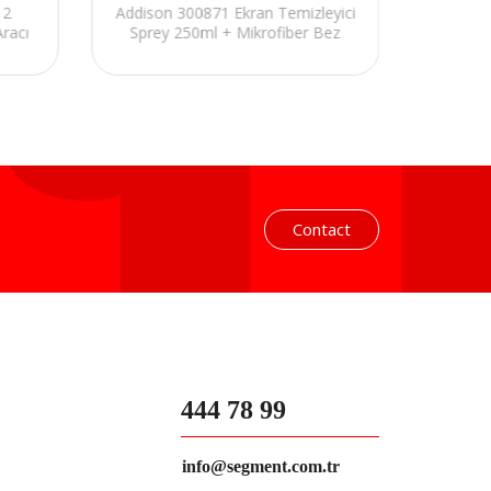
 2
Addison 300871 Ekran Temizleyici
Aracı
Sprey 250ml + Mikrofiber Bez
Contact
444 78 99
info@segment.com.tr