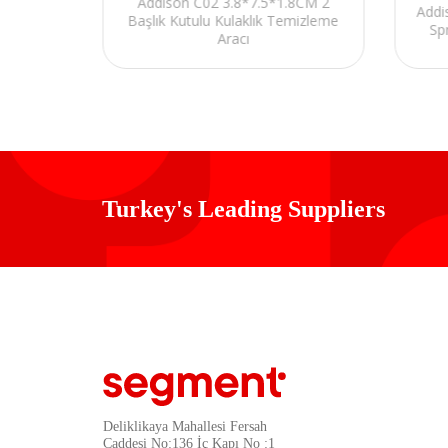
Addison C02 3.8*7.5*1.8CM 2
ber 4lü
Addi
Başlık Kutulu Kulaklık Temizleme
i
Sp
Aracı
Turkey's Leading Suppliers
Deliklikaya Mahallesi Fersah
Caddesi No:136 İç Kapı No :1