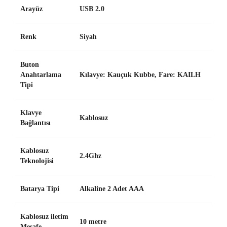
Arayüz
USB 2.0
Renk
Siyah
Buton
Anahtarlama
Kılavye: Kauçuk Kubbe, Fare: KAILH
Tipi
Klavye
Kablosuz
Bağlantısı
Kablosuz
2.4Ghz
Teknolojisi
Batarya Tipi
Alkaline 2 Adet AAA
Kablosuz iletim
10 metre
Mesafe