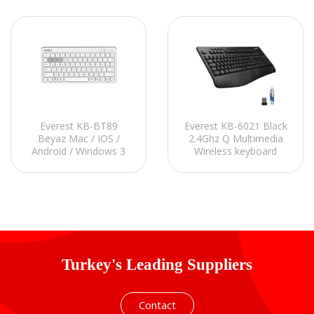
Everest KB-BT89
Everest KB-6021 Black
Beyaz Mac / IOS /
2.4Ghz Q Multimedia
Android / Windows 3
Wireless keyboard
BT + 2.4 GHz Kablosuz
klavye
Turkey's Leading Suppliers
Contact