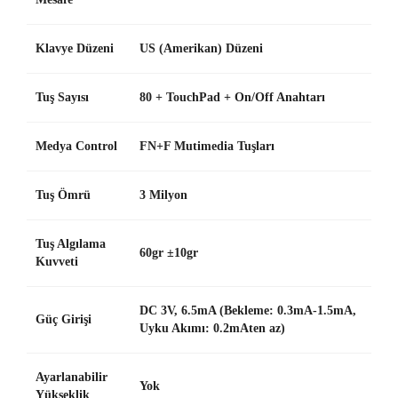
Klavye Düzeni
US (Amerikan) Düzeni
Tuş Sayısı
80 + TouchPad + On/Off Anahtarı
Medya Control
FN+F Mutimedia Tuşları
Tuş Ömrü
3 Milyon
Tuş Algılama
60gr ±10gr
Kuvveti
DC 3V, 6.5mA (Bekleme: 0.3mA-1.5mA,
Güç Girişi
Uyku Akımı: 0.2mAten az)
Ayarlanabilir
Yok
Yükseklik