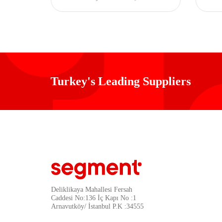
bank
Şarj Cihazı Powerbank
Turkey's Leading Suppliers
Deliklikaya Mahallesi Fersah
Caddesi No:136 İç Kapı No :1
Arnavutköy/ İstanbul P.K :34555