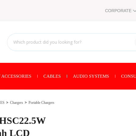
CORPORATE
 ACCESSORIES
CABLES
AUDIO SYSTEMS
CONSU
IES
Chargers
Portable Chargers
 HSC22.5W
ah LCD