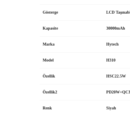
Gösterge
LCD Taşınabi
Kapasite
30000mAh
Marka
Hytech
Model
H310
Özellik
HSC22.5W
Özellik2
PD20W+QC3
Renk
Siyah