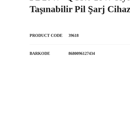
Taşınabilir Pil Şarj Cih
PRODUCT CODE
39618
BARKODE
8680096127434