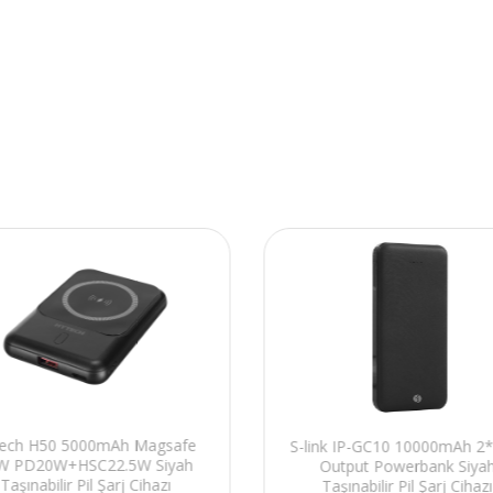
tech H50 5000mAh Magsafe
S-link IP-GC10 10000mAh 2
W PD20W+HSC22.5W Siyah
Output Powerbank Siya
Taşınabilir Pil Şarj Cihazı
Taşınabilir Pil Şarj Cihazı