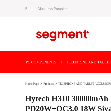
Bütünü Oluşturan Parçalar.
PC COMPONENTS
TELEPHONE AND TABLET
Home Page
Products
TELEPHONE AND TABLET ACCESSOR
Hytech H310 30000mAh
PD20W+QC3.0 18W Siy