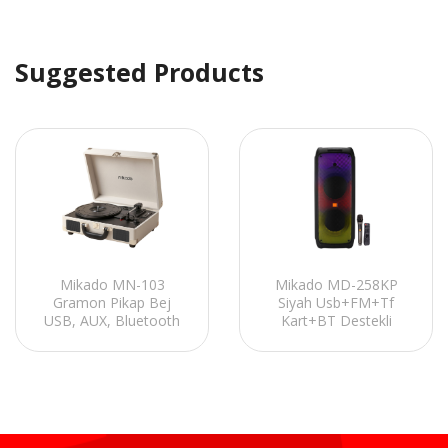
Suggested Products
Mikado MN-103
Mikado MD-258KP
Gramon Pikap Bej
Siyah Usb+FM+Tf
USB, AUX, Bluetooth
Kart+BT Destekli
Destekli Plak Çalar
Kablosuz Mikrofonlu
Öğretmen/Toplantı
Anfisi