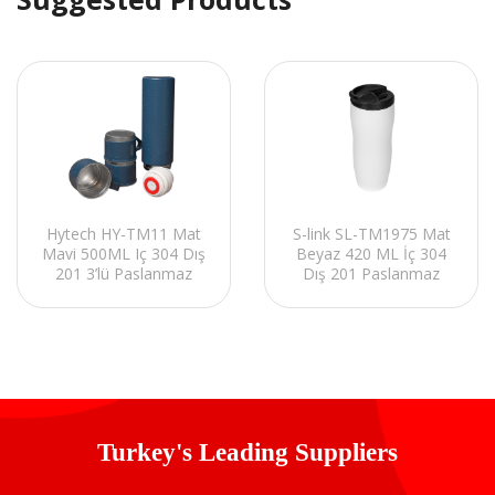
Hytech HY-TM11 Mat
S-link SL-TM1975 Mat
Mavi 500ML Iç 304 Dış
Beyaz 420 ML İç 304
201 3’lü Paslanmaz
Dış 201 Paslanmaz
Çelik Termos
Çelik Termos Kupa
Kupa/Bardak Seti
Turkey's Leading Suppliers