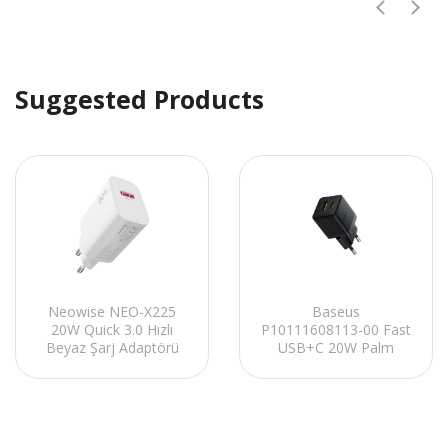
Suggested Products
Baseus
Neowise NEO-X225
P10111608113-00 Fast
20W Quick 3.0 Hızlı
USB+C 20W Palm
Beyaz Şarj Adaptörü
Siyah Hızlı Ev Şarj
Adaptörü