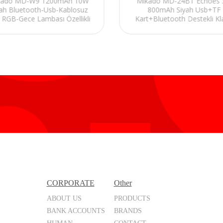
kado MD-W9 1200mAh 10W
Mikado MD-24BT Echoes
yah Bluetooth-Usb-Kablosuz
800mAh Siyah Usb+TF
j RGB-Gece Lambası Özellikli
Kart+Bluetooth Destekli Kl
M Destekli Alarmlı Speaker
Retro Müzik Kutusu
CORPORATE
Other
ABOUT US
PRODUCTS
BANK ACCOUNTS
BRANDS