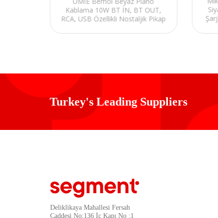
30W
Mi
UMİE Bemol Beyaz Piano
ıklı
Si
Kablama 10W BT İN, BT OUT,
lantı-
Şar
RCA, USB Özellikli Nostaljik Pikap
r
F
Turkey's Leading Suppliers
Deliklikaya Mahallesi Fersah
Caddesi No:136 İç Kapı No :1