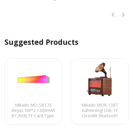
Suggested Products
Mikado MD-SBT25
Mikado MDR-13BT
Beyaz 5W*2 1200mAh
Kahverengi Usb-TF
BT,RGB,TF Card,Type-
Destekli Bluetooth
C ,USB Soundbar
FM/AM/SW 5W
Speaker
1800mAh 3 Band
Klasik Radyo