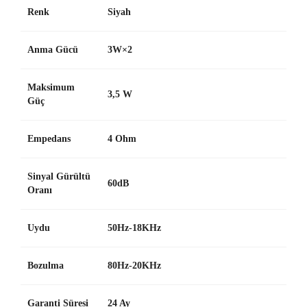
Renk
Siyah
Anma Gücü
3W×2
Maksimum
3,5 W
Güç
Empedans
4 Ohm
Sinyal Gürültü
60dB
Oranı
Uydu
50Hz-18KHz
Bozulma
80Hz-20KHz
Garanti Süresi
24 Ay