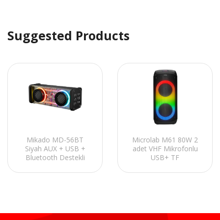
Suggested Products
Mikado MD-56BT
Microlab M61 80W 2
Siyah AUX + USB +
adet VHF Mikrofonlu
Bluetooth Destekli
USB+ TF
10W 1500mAh
KART+AUX+Bluetooth
Taşınabilir Speaker
Destekli Siyah
Profesyonel Ses
Sistemi