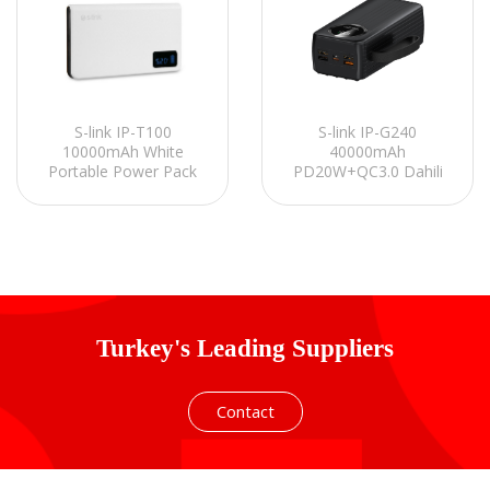
S-link IP-G240
S-link IP-T100
40000mAh
10000mAh White
PD20W+QC3.0 Dahili
Portable Power Pack
Kablolu Siyah LCD
Taşınabilir Pil Şarj
Cihazı Powerbank
Turkey's Leading Suppliers
Contact