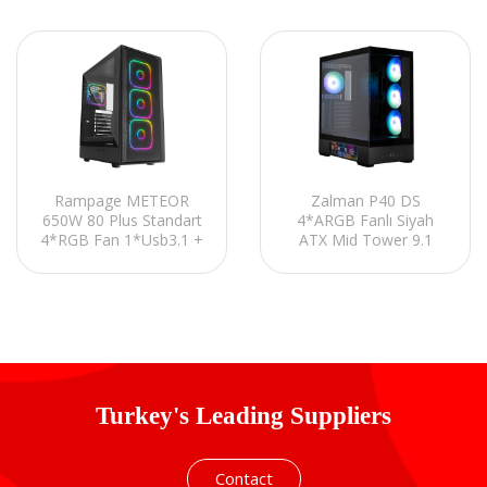
Rampage METEOR
Zalman P40 DS
650W 80 Plus Standart
4*ARGB Fanlı Siyah
4*RGB Fan 1*Usb3.1 +
ATX Mid Tower 9.1
2*Usb2.0 Siyah Oyuncu
LCD Gaming Oyuncu
Kasası
Kasası
Turkey's Leading Suppliers
Contact