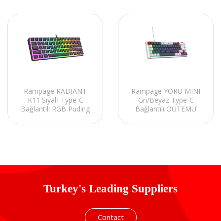
Rampage RADIANT
Rampage YORU MINI
K11 Siyah Type-C
Gri/Beyaz Type-C
Bağlantılı RGB Puding
Bağlantılı OUTEMU
Tuşlu Red Switch US
Red Swich Q Mekanik
Gaming Oyuncu Klavye
Gaming Oyuncu Klavye
RGB
Turkey's Leading Suppliers
Contact