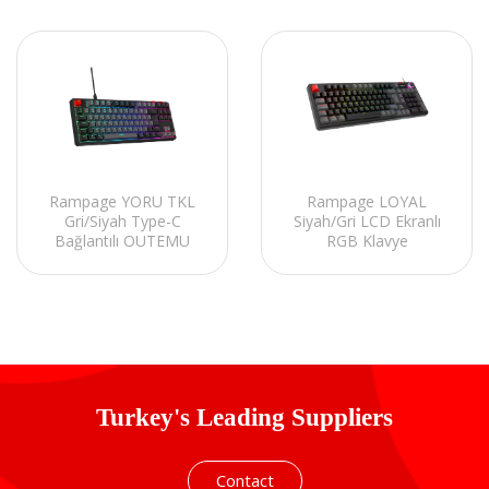
Rampage YORU TKL
Rampage LOYAL
Gri/Siyah Type-C
Siyah/Gri LCD Ekranlı
Bağlantılı OUTEMU
RGB Klavye
Red Swich Q Mekanik
Gaming Oyuncu Klavye
RGB
Turkey's Leading Suppliers
Contact