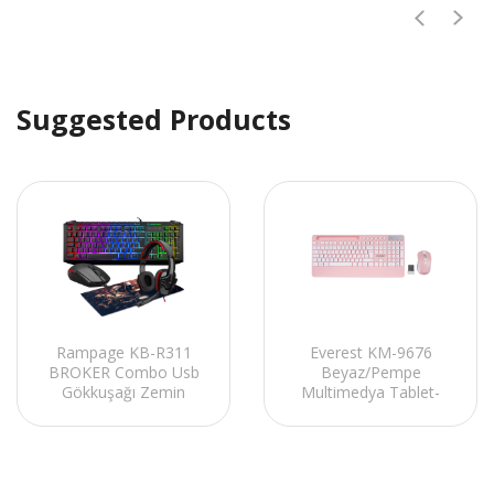
Suggested Products
Rampage KB-R311
Everest KM-9676
BROKER Combo Usb
Beyaz/Pempe
Gökkuşağı Zemin
Multimedya Tablet-
Aydınlatmalı Klavye
Telefon Standlı Klavye
Mouse Kulaklık Pad Set
+ Mouse Set