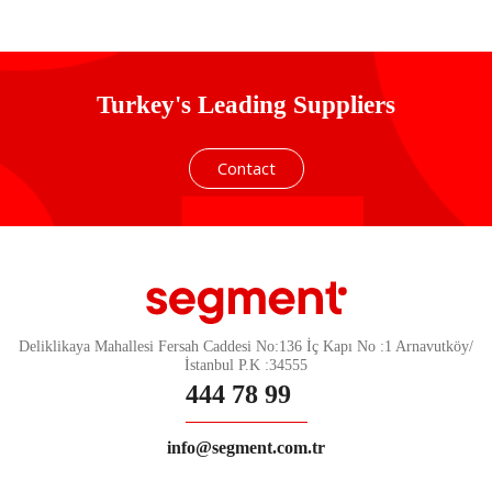
Klavye
Turkey's Leading Suppliers
Contact
Deliklikaya Mahallesi Fersah Caddesi No:136 İç Kapı No :1 Arnavutköy/
İstanbul P.K :34555
444 78 99
info@segment.com.tr