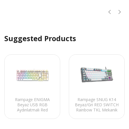
Suggested Products
Rampage ENIGMA
Rampage SNUG K14
Beyaz USB RGB
Beyaz/Gri RED SWITCH
Aydınlatmalı Red
Rainbow TKL Mekanik
Switch Tam Türkçe
Gaming Oyuncu Klavye
1800 Kompakt Dizilim
Gaming Mekanik