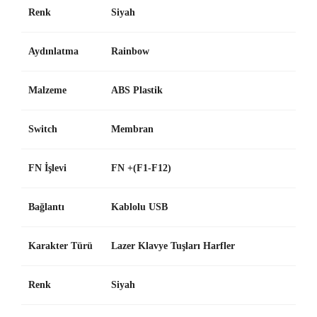
Renk
Siyah
Aydınlatma
Rainbow
Malzeme
ABS Plastik
Switch
Membran
FN İşlevi
FN +(F1-F12)
Bağlantı
Kablolu USB
Karakter Türü
Lazer Klavye Tuşları Harfler
Renk
Siyah