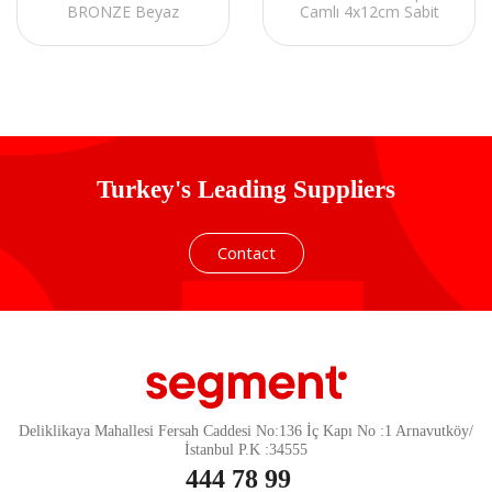
BRONZE Beyaz
Camlı 4x12cm Sabit
Temperli Camlı 4x12cm
Rainbow Fanlı ATX
RGB Fan ATX Mid-T
Mid-T Gaming Oyuncu
Gaming Oyuncu Kasası
Kasası
Turkey's Leading Suppliers
Contact
Deliklikaya Mahallesi Fersah Caddesi No:136 İç Kapı No :1 Arnavutköy/
İstanbul P.K :34555
444 78 99