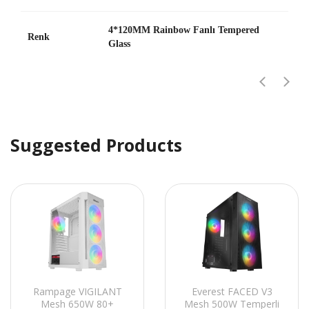
4*120MM Rainbow Fanlı Tempered
Renk
Glass
Suggested Products
Rampage VIGILANT
Everest FACED V3
Mesh 650W 80+
Mesh 500W Temperli