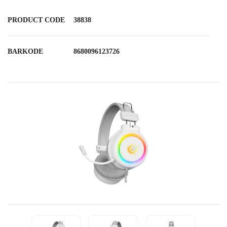
PRODUCT CODE
38838
BARKODE
8680096123726