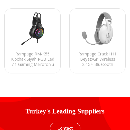
Rampage RM-K55
Rampage Crack H11
Kipchak Siyah RGB Led
Beyaz/Gri Wireless
7.1 Gaming Mikrofonlu
2.4G+ Bluetooth
Oyuncu Kulaklığı
Mikrofonlu Oyuncu
Kulaklığı
Turkey's Leading Suppliers
Contact