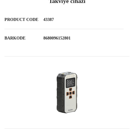
Takviye cihazı
PRODUCT CODE
43387
BARKODE
8680096152801