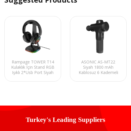
ASONIC AS-MT22
Rampage TOWER T14
Siyah 1800 mAh
Kulaklık İçin Stand RGB
Kablosuz 6 Kademeli
Işıklı 2*Usb Port Siyah
Hız 4 Başlıklı Masaj
Tabancası/ Massage
Gun
Turkey's Leading Suppliers