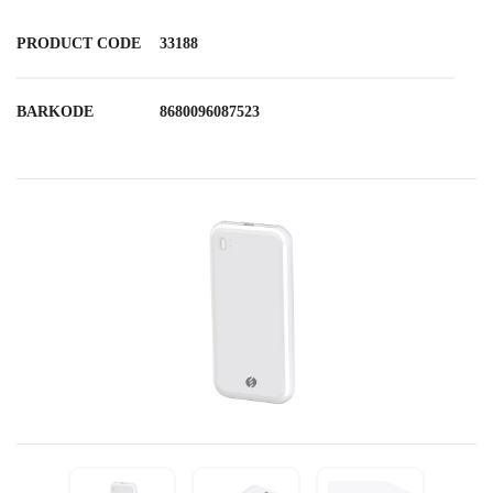
PRODUCT CODE
33188
BARKODE
8680096087523