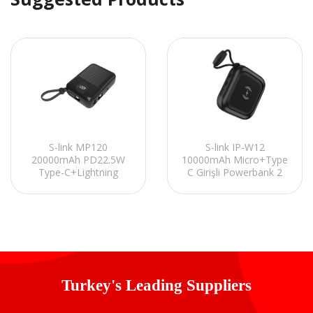
S-link MP120
S-link IP-W12
20000mAh PD22.5W
10000mAh Micro+Type
Type-C+Lightning
C Girişli Powerbank 2
Kablolu Siyah LCD
Usb Port Siyah
Taşınabilir Pil Şarj
Kablosuz Taşınabilir Pil
Cihazı Powerbank
Şarj Cihazı
Turkey's Leading Suppliers