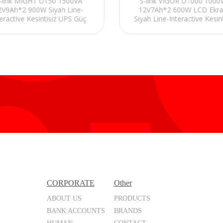
-link MIGHT U150 1500VA
S-link VIGOR U1000 1000
2V9Ah*2 900W Siyah Line-
12V7Ah*2 600W LCD Ekran
teractive Kesintisiz UPS Güç
Siyah Line-Interactive Kesint
Kaynağı
UPS Güç Kaynağı
CORPORATE
Other
ABOUT US
PRODUCTS
BANK ACCOUNTS
BRANDS