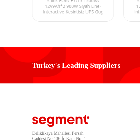
500VA
S-link FORCE U15 1500VA
S
ranlı
12V9Ah*2 900W Siyah Line-
1
intisiz
Interactive Kesintisiz UPS Güç
In
Kaynağı
Turkey's Leading Suppliers
Deliklikaya Mahallesi Fersah
Caddesi No:136 İç Kapı No :1