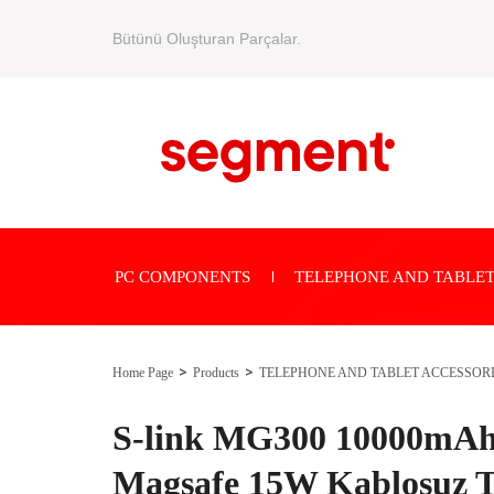
Bütünü Oluşturan Parçalar.
PC COMPONENTS
TELEPHONE AND TABLET
Home Page
Products
TELEPHONE AND TABLET ACCESSOR
S-link MG300 10000mA
Magsafe 15W Kablosuz T