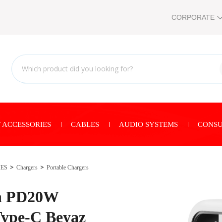
CORPORATE
 ACCESSORIES
CABLES
AUDIO SYSTEMS
CONSU
IES
Chargers
Portable Chargers
h PD20W
ype-C Beyaz