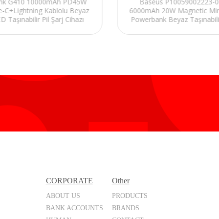
link G410 10000mAh PD45W
Baseus P10059002223-0
e-C+Lightning Kablolu Beyaz
6000mAh 20W Magnetic Mini
D Taşınabilir Pil Şarj Cihazı
Powerbank Beyaz Taşınabilir
Powerbank
Şarj Cihazı
CORPORATE
Other
ABOUT US
PRODUCTS
BANK ACCOUNTS
BRANDS