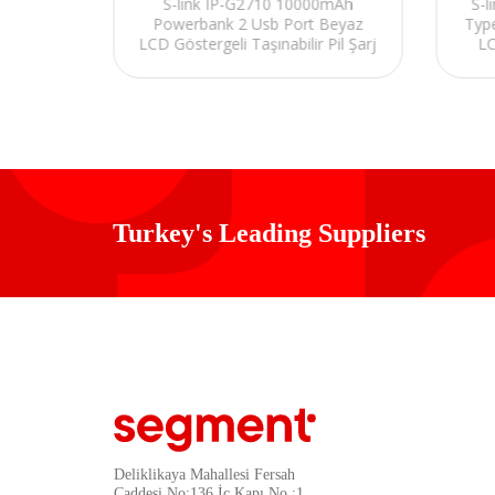
PD20W +
S-link IP-G2710 10000mAh
S-
blosuz
Powerbank 2 Usb Port Beyaz
Typ
lir Pil
LCD Göstergeli Taşınabilir Pil Şarj
LC
nk
Cihazı
Turkey's Leading Suppliers
Deliklikaya Mahallesi Fersah
Caddesi No:136 İç Kapı No :1