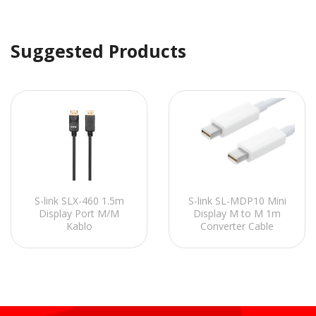
Suggested Products
S-link SLX-460 1.5m
S-link SL-MDP10 Mini
Display Port M/M
Display M to M 1m
Kablo
Converter Cable