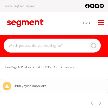
Bütünü Oluşturan Parçalar.
B2B
Home Page
Products
PRODUCTS SARF
Inverters
Ürün yayına kapalıdır!