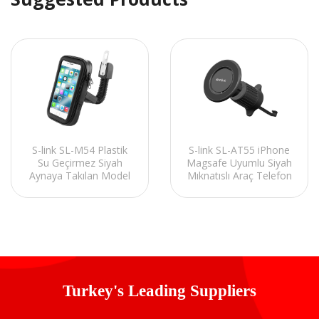
S-link SL-M54 Plastik
S-link SL-AT55 iPhone
Su Geçirmez Siyah
Magsafe Uyumlu Siyah
Aynaya Takılan Model
Mıknatıslı Araç Telefon
Fermuarlı Telefon
Tutucu
Tutucu
Turkey's Leading Suppliers