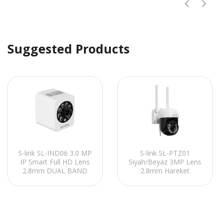
Suggested Products
S-link SL-IND06 3.0 MP
S-link SL-PTZ01
IP Smart Full HD Lens
Siyah/Beyaz 3MP Lens
2.8mm DUAL BAND
2.8mm Hareket
Wifi Network TF Card
algılamalı Smart PTZ
Type-C Güvenlik Bebek
Dome TF Kart Dual
Kamerası Tuya
Band Wifi IP Kamera
Tuya