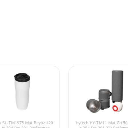
nk SL-TM1975 Mat Beyaz 420
Hytech HY-TM11 Mat Gri 5
 İç 304 Dış 201 Paslanmaz
Iç 304 Dış 201 3’lü Paslan