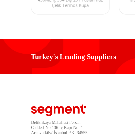
tif
Çelik Termos Kupa
s Kupa
Turkey's Leading Suppliers
Deliklikaya Mahallesi Fersah
Caddesi No:136 İç Kapı No :1
Arnavutköy/ İstanbul P.K :34555