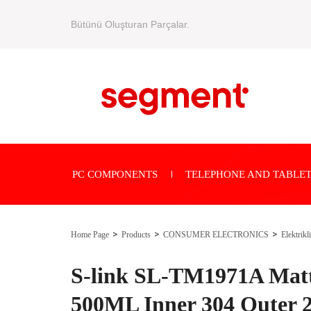
Bütünü Oluşturan Parçalar.
PC COMPONENTS
TELEPHONE AND TABLET
Home Page
Products
CONSUMER ELECTRONICS
Elektrikl
S-link SL-TM1971A Mat
500ML Inner 304 Outer 2