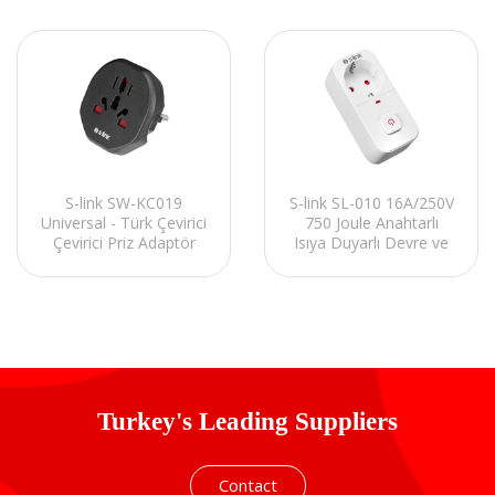
S-link SL-010 16A/250V
S-link SW-KC019
750 Joule Anahtarlı
Universal - Türk Çevirici
Isıya Duyarlı Devre ve
Çevirici Priz Adaptör
Akım Korumalı Tekli
Priz
Turkey's Leading Suppliers
Contact