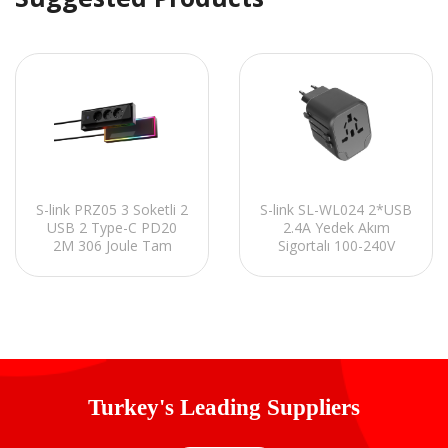
S-link PRZ05 3 Soketli 2
S-link SL-WL024 2*USB
USB 2 Type-C PD20
2.4A Yedek Akım
2M 306 Joule Tam
Sigortalı 100-240V
Bakır Gaming Siyah
Universal Çevirici Priz
Akım Korumalı Priz
Adaptör
Turkey's Leading Suppliers