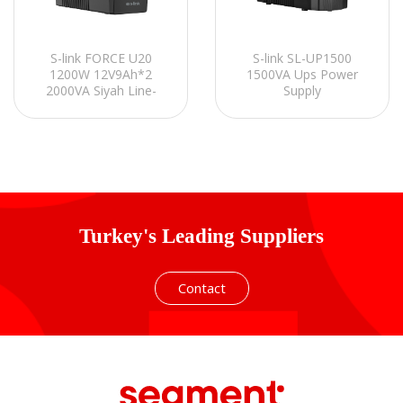
S-link FORCE U20
S-link SL-UP1500
1200W 12V9Ah*2
1500VA Ups Power
2000VA Siyah Line-
Supply
Interactive Kesintisiz
UPS Güç Kaynağı
Turkey's Leading Suppliers
Contact