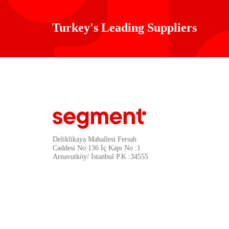
Turkey's Leading Suppliers
Deliklikaya Mahallesi Fersah
Caddesi No:136 İç Kapı No :1
Arnavutköy/ İstanbul P.K :34555