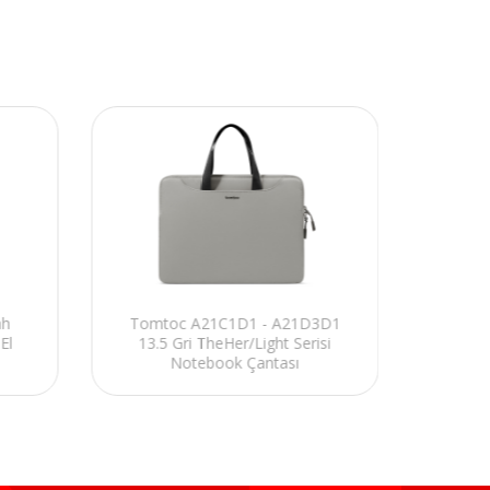
ah
Tomtoc A21C1D1 - A21D3D1
To
El
13.5 Gri TheHer/Light Serisi
Fan
Notebook Çantası