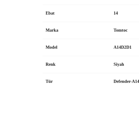
Ebat
14
Marka
Tomtoc
Model
A14D2D1
Renk
Siyah
Tür
Defender-A1