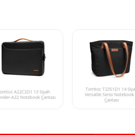
Tomtoc T23S1D1 14 Siy
omtoc A22C2D1 13 Siyah
Versatile Serisi Notebook 
ender-A22 Notebook Çantası
Çantası