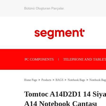
Bütünü Oluşturan Parçalar.
PC COMPONENTS
TELEPHONE AND TABLET
Home Page
Products
BAGS
Notebook Bags
Notebook Bag
Tomtoc A14D2D1 14 Siya
A14 Notebook Çantası