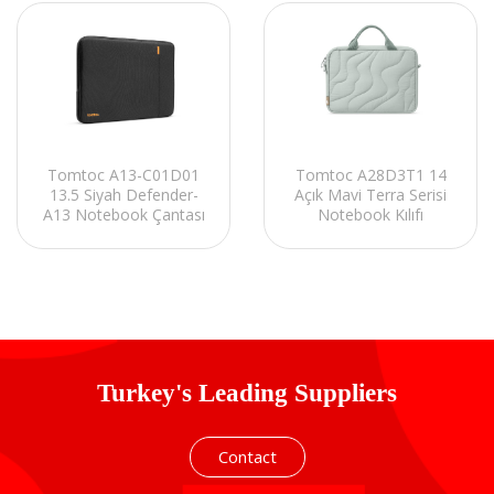
Tomtoc A13-C01D01
Tomtoc A28D3T1 14
13.5 Siyah Defender-
Açık Mavi Terra Serisi
A13 Notebook Çantası
Notebook Kılıfı
Turkey's Leading Suppliers
Contact