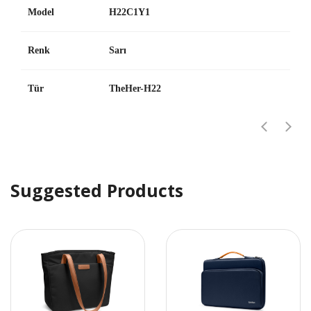
Model
H22C1Y1
Renk
Sarı
Tür
TheHer-H22
Suggested Products