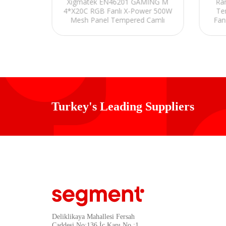
0W 80
Xigmatek EN46201 GAMING M
Ra
cm RGB
4*X20C RGB Fanlı X-Power 500W
Te
Oyuncu
Mesh Panel Tempered Camlı
Fan
Gaming Oyuncu Kasası
Turkey's Leading Suppliers
Deliklikaya Mahallesi Fersah
Caddesi No:136 İç Kapı No :1