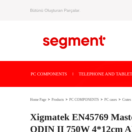
Bütünü Oluşturan Parçalar.
PC COMPONENTS
TELEPHONE AND TABLET
Home Page
Products
PC COMPONENTS
PC cases
Crates
Xigmatek EN45769 Maste
ODIN II 750W 4*12cm 