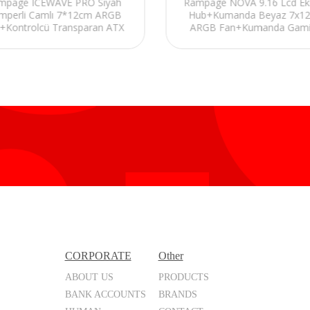
mpage ICEWAVE PRO Siyah
Rampage NOVA 9.16 Lcd Ekr
mperli Camlı 7*12cm ARGB
Hub+Kumanda Beyaz 7x1
+Kontrolcü Transparan ATX
ARGB Fan+Kumanda Gam
Oyuncu Kasası
Oyuncu Kasası
CORPORATE
Other
ABOUT US
PRODUCTS
BANK ACCOUNTS
BRANDS