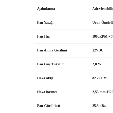
Aydınlatma
Adreslenebil
Fan Yatağı
Uzun Ömürlü
Fan Hızı
1800RPM +
Fan Anma Gerilimi
12VDC
Fan Güç Tüketimi
2,8 W
Hava akışı
82.2CFM
Hava basıncı
2,55 mm-H2
Fan Gürültüsü
25.3 dBa