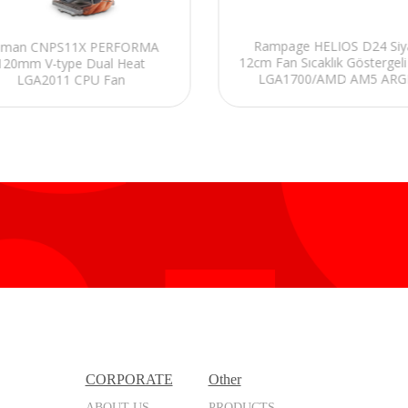
Rampage HELIOS D24 Siy
lman CNPS11X PERFORMA
12cm Fan Sıcaklık Göstergeli 
120mm V-type Dual Heat
LGA1700/AMD AM5 AR
LGA2011 CPU Fan
240mm Sıvı Soğutmalı CPU
CORPORATE
Other
ABOUT US
PRODUCTS