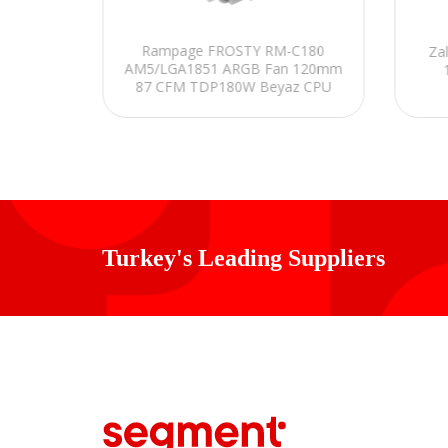
 Siyah
Rampage FROSTY RM-C180
Za
m ARGB
AM5/LGA1851 ARGB Fan 120mm
A1700
87 CFM TDP180W Beyaz CPU
PU Fan
Fan
Turkey's Leading Suppliers