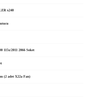
LER x240
ğutucu
0 115x/2011 2066 Soket
et
m (2 adet X22a Fan)