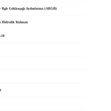
ir Rgb Gökkuşağı Aydınlatma (ARGB)
 Hidrolik Rulman
%10
O