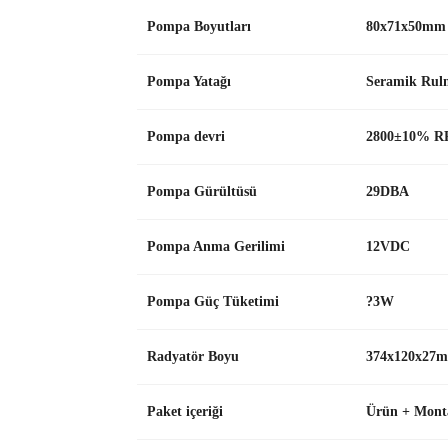
Pompa Boyutları
80x71x50mm
Pompa Yatağı
Seramik Rul
Pompa devri
2800±10% 
Pompa Gürültüsü
29DBA
Pompa Anma Gerilimi
12VDC
Pompa Güç Tüketimi
?3W
Radyatör Boyu
374x120x27
Paket içeriği
Ürün + Monta