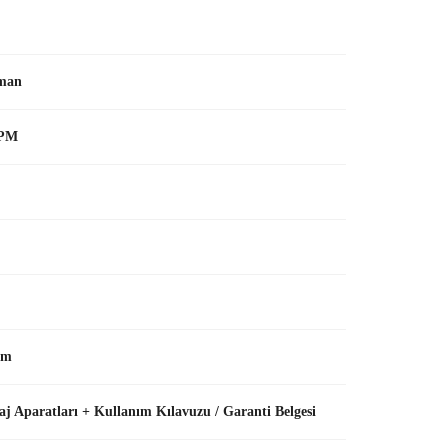
man
RPM
mm
j Aparatları + Kullanım Kılavuzu / Garanti Belgesi