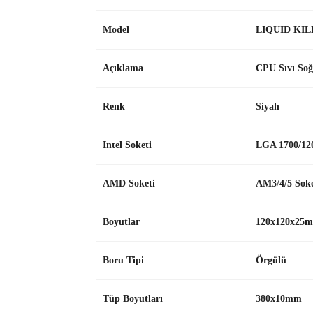
Model
LIQUID KIL
Açıklama
CPU Sıvı So
Renk
Siyah
Intel Soketi
LGA 1700/120
AMD Soketi
AM3/4/5 Sok
Boyutlar
120x120x25m
Boru Tipi
Örgülü
Tüp Boyutları
380x10mm