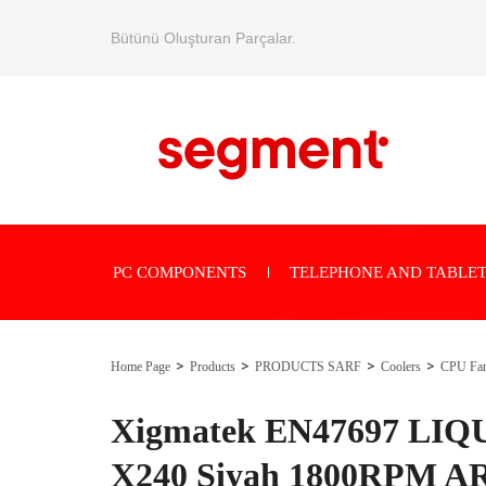
Bütünü Oluşturan Parçalar.
PC COMPONENTS
TELEPHONE AND TABLET
Home Page
Products
PRODUCTS SARF
Coolers
CPU Fa
Xigmatek EN47697 LI
X240 Siyah 1800RPM A