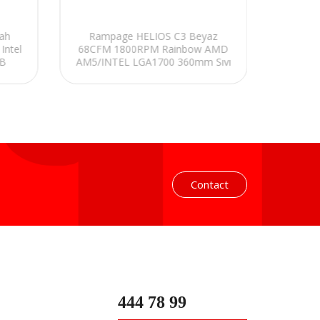
ah
Rampage HELIOS C3 Beyaz
Rampa
Intel
68CFM 1800RPM Rainbow AMD
Sı
GB
AM5/INTEL LGA1700 360mm Sıvı
LGA
 Fan
Soğutmalı CPU Fan
120mm
Contact
444 78 99