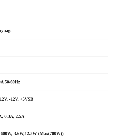
ynağı
0A 50/60Hz
+12V, -12V, +5VSB
A, 0.3A, 2.5A
 600W, 3.6W,12.5W (Max(700W))