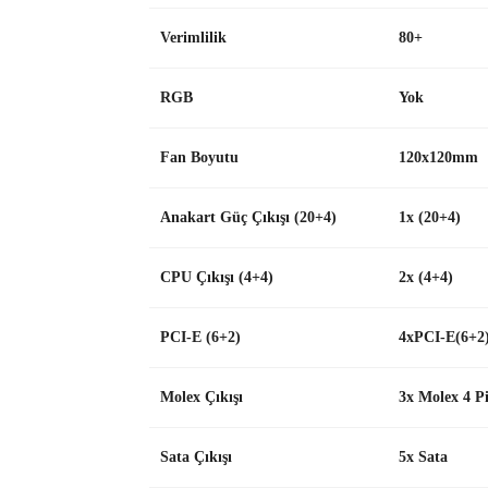
Verimlilik
80+
RGB
Yok
Fan Boyutu
120x120mm
Anakart Güç Çıkışı (20+4)
1x (20+4)
CPU Çıkışı (4+4)
2x (4+4)
PCI-E (6+2)
4xPCI-E(6+2
Molex Çıkışı
3x Molex 4 P
Sata Çıkışı
5x Sata