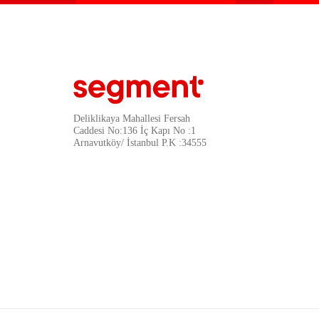
Deliklikaya Mahallesi Fersah
Caddesi No:136 İç Kapı No :1
Arnavutköy/ İstanbul P.K :34555