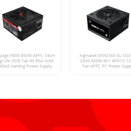
page P850 850W APFC 14cm
Xigmatek EN42560 EU ODIN
g Life HDB Fan 80 Plus Gold
O600 600W 80+ WHITE 1
tified Gaming Power Supply
Fan APFC PC Power Supp