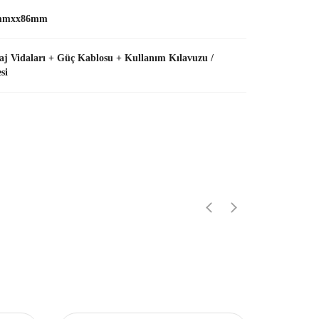
mmxx86mm
j Vidaları + Güç Kablosu + Kullanım Kılavuzu /
si