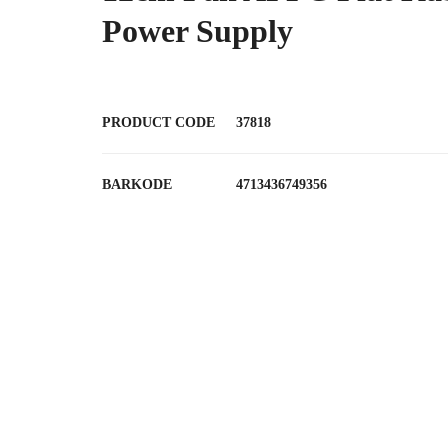
Power Supply
PRODUCT CODE
37818
BARKODE
4713436749356