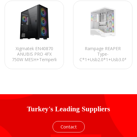
Xigmatek EN40870
Rampage REAPER
ANUBIS PRO 4FX
Type-
750W MESH+Temperli
C*1+Usb2.0*1+Usb3.0*1
Cam 3*14cm+1*12cm
Beyaz 4*12cm ARGB
ARGB Fan+Kumanda
Fan ATX Gaming
EATX Big-T Oyuncu
Oyuncu Kasası
Kasası
Turkey's Leading Suppliers
Contact